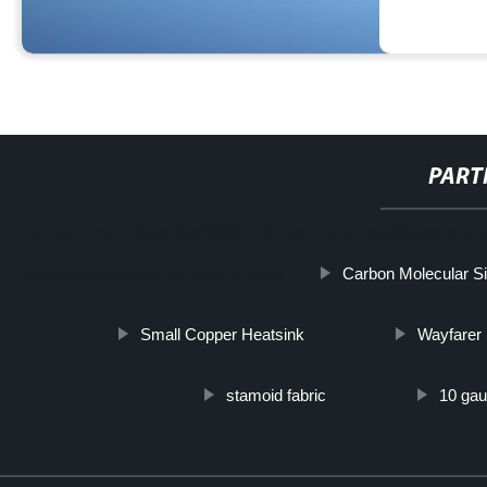
PART
http://www.cmer.site/api/getlink/8?url=https://www.daoqiglassgroup.
Carbon Molecular Si
campanello-a-sfioro-per-hotel-e-casa/
Small Copper Heatsink
Wayfarer
stamoid fabric
10 gau