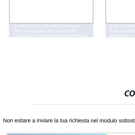
Vendita Calda Pellicola Protettiva in
3/4/5mm Vetr
Vetro Temperato Ultra Sottile Anti
di Alta Quali
Caduta per Telefono Mobile per iPhone
Antiriflesso e
15 14 13 12
Elettronici/Pa
Industriale/S
CO
Non esitare a inviare la tua richiesta nel modulo sotto