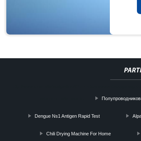
PART
http://www.cmer.site/api/getlink/8?url=https://www.daoqiglassgro
Полупроводнико
radiazioni-nella-sala-tc/
Dengue Ns1 Antigen Rapid Test
Alp
Chili Drying Machine For Home