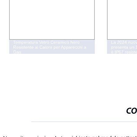
Temperatura Vetro Ceramico Nero
La 2024 nuo
Resistente al Calore per Apparecchi a
presenta un 1
Gas
è IP67 resist
offre un temp
CO