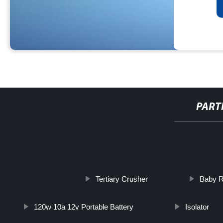
PART
http://www.cmer.site/api/getlink/8?url=https://www.daoqiglassgro
protezione-dellobiettivo-della-fotocamera-per-telefono-
Tertiary Crusher
Baby R
120w 10a 12v Portable Battery
Isolator