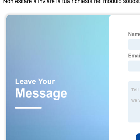
Non esitare a inviare la tua richiesta nel modulo sotto