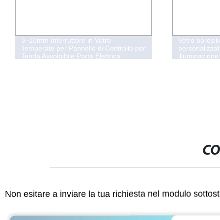
3~10mm Interruttore in Vetro
Vetro borosil
Temperato per Pannello di Controllo per
personalizz
Tenda Avvolgibile Porta Elettrica
illuminazione
CO
Non esitare a inviare la tua richiesta nel modulo sotto