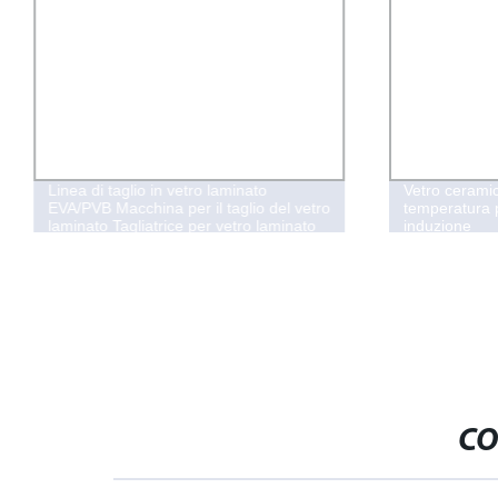
Linea di taglio in vetro laminato
Vetro ceramic
EVA/PVB Macchina per il taglio del vetro
temperatura p
laminato Tagliatrice per vetro laminato
induzione
Tavolo da taglio per vetro laminato
Macchina per il taglio del vetro laminato
CO