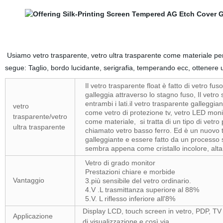
Usiamo vetro trasparente, vetro ultra trasparente come materiale per f
segue: Taglio, bordo lucidante, serigrafia, temperando ecc, ottenere u
Il vetro trasparente float è fatto di vetro fu
galleggia attraverso lo stagno fuso, Il vetro s
entrambi i lati.il vetro trasparente galleggia
vetro
come vetro di protezione tv, vetro LED moni
trasparente/vetro
come materiale, si tratta di un tipo di vetro
ultra trasparente
chiamato vetro basso ferro. Ed è un nuovo ti
galleggiante e essere fatto da un processo 
sembra appena come cristallo incolore, alta
Vetro di grado monitor
Prestazioni chiare e morbide
Vantaggio
3.più sensibile del vetro ordinario.
4.V .L trasmittanza superiore al 88%
5.V. L riflesso inferiore all'8%
Display LCD, touch screen in vetro, PDP, T
Applicazione
di visualizzazione e così via.