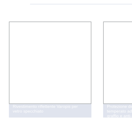
Rivestimento riflettente Varopis per
Protezione de
vetro specchiato
temperato ad 
graffio e ant
Samsung S10e
Fe 5g Film p