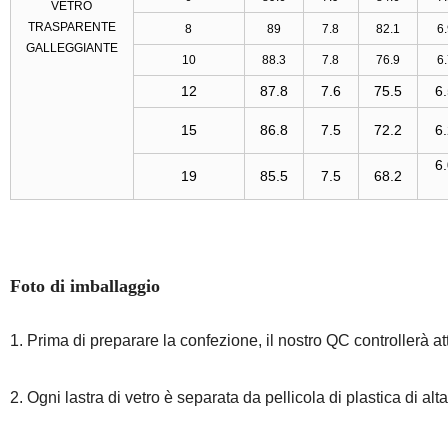
VETRO
TRASPARENTE
8
89
7.8
82.1
6
GALLEGGIANTE
10
88.3
7.8
76.9
6
12
87.8
7.6
75.5
6
15
86.8
7.5
72.2
6
6
19
85.5
7.5
68.2
Foto di imballaggio
1. Prima di preparare la confezione, il nostro QC controllerà at
2. Ogni lastra di vetro è separata da pellicola di plastica di alta