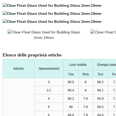
Elenco delle proprietà ottiche
Luce visibile
Energia sola
Articolo
Spessore
(
mm
)
Tvis
Rvis
Tsol
Rs
3
90.5
8
86.2
7
3.2
90.4
8
86.1
7
4
90.2
7.9
85.9
7
5
90
7.9
85.5
7
6
89.6
7.9
84.6
7