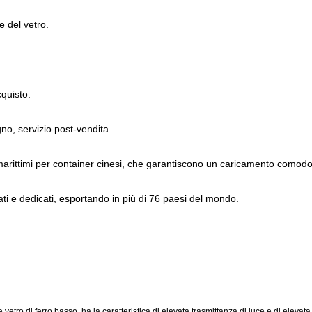
e del vetro.
quisto.
no, servizio post-vendita.
ti marittimi per container cinesi, che garantiscono un caricamento como
ati e dedicati, esportando in più di 76 paesi del mondo.
vetro di ferro basso, ha la caratteristica di elevata trasmittanza di luce e di elevata 