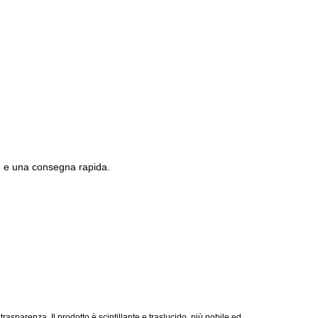
do e una consegna rapida.
trasparenza. Il prodotto è scintillante e traslucido, più nobile ed