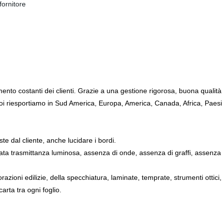
fornitore
mento costanti dei clienti. Grazie a una gestione rigorosa, buona qualità
i riesportiamo in Sud America, Europa, America, Canada, Africa, Paesi a
ste dal cliente, anche lucidare i bordi.
evata trasmittanza luminosa, assenza di onde, assenza di graffi, assenza
orazioni edilizie, della specchiatura, laminate, temprate, strumenti ottic
arta tra ogni foglio.