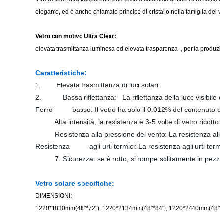
elegante, ed è anche chiamato principe di cristallo nella famiglia del v
Vetro con motivo Ultra Clear
:
elevata trasmittanza luminosa ed elevata trasparenza , per la produzio
Caratteristiche:
Elevata trasmittanza di luci solari
1.
2.
Bassa riflettanza:
La riflettanza della luce visibile
Ferro
basso: Il vetro ha solo il 0.012% del contenuto d
Alta intensità, la resistenza è 3-5 volte di vetro ricotto
Resistenza alla pressione del vento: La resistenza alla
Resistenza
agli urti termici
: La
resistenza agli urti term
7. Sicurezza
:
se è rotto, si rompe solitamente in pezz
Vetro solare specifiche:
DIMENSIONI:
1220*1830mm(48"*72"), 1220*2134mm(48"*84"), 1220*2440mm(48"*96