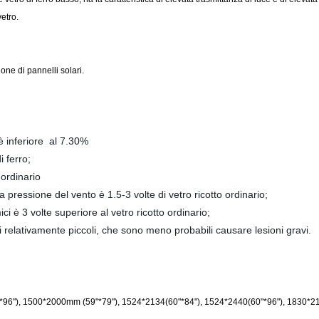
etro.
ne di pannelli solari.
 è inferiore
al 7.30%
i ferro;
 ordinario
 pressione del vento è 1.5-3 volte di vetro ricotto ordinario;
ici è 3 volte superiore al vetro ricotto ordinario;
i relativamente piccoli, che sono meno probabili causare lesioni gravi.
"), 1500*2000mm (59"*79"), 1524*2134(60"*84"), 1524*2440(60"*96"), 1830*213