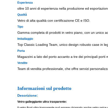
Esperienza
oltre 10 anni di esperienza nella produzione ed esportazion
Qualità
Vetro di alta qualità con certificazione CE e ISO.
Tipo
Gamma completa di prodotti in vetro piano, con un unico ac
Imballaggio
Top Classic Loading Team, unico design robusto case in leg
Porta
Magazzini a lato del porto accanto a tre dei principali por
Vendite
Team di vendita professionale, che offre servizi personalizz
Informazioni
sul prodotto
Descrizione:
Vetro galleggiante ultra trasparente
:
Il vetro float ultra trasparente può essere chiamato anche vetro selce e 