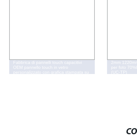
Fabbrica di pannelli touch capacitivi
2mm 1220mm
OEM pannello touch in vetro
per foto 70%U
personalizzato con grafica stampata su
(UC-TP)
display in vetro
CO