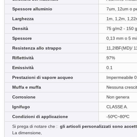
Spessore alluminio
7um, 12um o pe
Larghezza
1m, 1,2m, 1,22
Densità
75 g/m2 - 150 
Spessore
0,13 mm o 5 mi
Resistenza allo strappo
11,2IBF(MD)/ 1
Riflettività
97%
Emissività
0.1
Prestazioni di vapore acqueo
Impermeabile 0
Muffa e muffa
Nessuna cresci
Corrosione
Non genera
Ignifugo
CLASSE A.
Condizioni di applicazione
-50ºC~80ºC
Si prega di notare che :
gli articoli personalizzati sono accett
La dimensione,