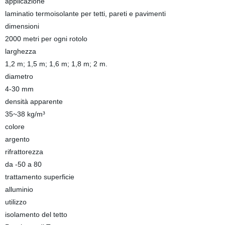
applicazione
laminatio termoisolante per tetti, pareti e pavimenti
dimensioni
2000 metri per ogni rotolo
larghezza
1,2 m; 1,5 m; 1,6 m; 1,8 m; 2 m.
diametro
4-30 mm
densità apparente
35~38 kg/m³
colore
argento
rifrattorezza
da -50 a 80
trattamento superficie
alluminio
utilizzo
isolamento del tetto