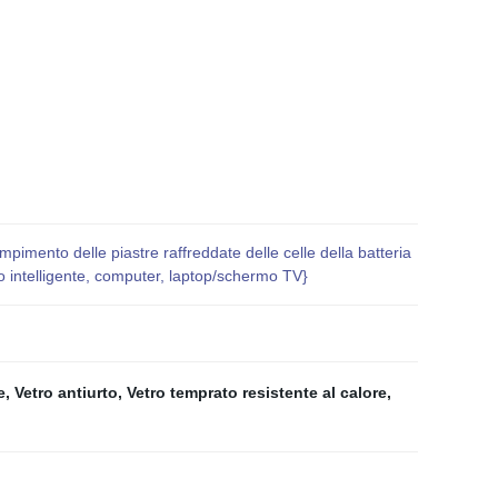
pimento delle piastre raffreddate delle celle della batteria
o intelligente, computer, laptop/schermo TV}
e
,
Vetro antiurto
,
Vetro temprato resistente al calore
,