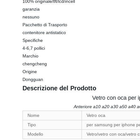
100% originale/tft/lcd/incell
garanzia
nessuno
Pacchetto di Trasporto
contenitore antistatico
Specifiche
4-6,7 pollici
Marchio
chengcheng
Origine
Dongguan
Descrizione del Prodotto
Vetro con oca per 
Anteriore a10 a20 a30 a50 a40 a6
Nome
Vetro oca
Tipo
per samsung per iphone p
Modello
Vetro/vetro con oca/vetro 