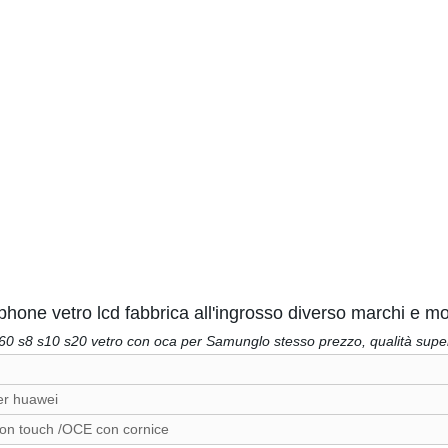
iphone vetro lcd fabbrica all'ingrosso diverso marchi e 
0 s8 s10 s20 vetro con oca per Samunglo stesso prezzo, qualità supe
er huawei
con touch /OCE con cornice