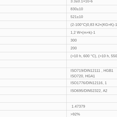
3.3±0.1×10-6
830±10
521±10
(2-100°C)0,83 KJ×(KG×K)-
1,2 W×(m×k)-1
300
200
(>10 h, 600 °C), (>10 h, 55
ISO719/DIN12111 , HGB1
ISO720, HGA1
ISO1776/DIN12116, 1
ISO695/DIN52322, A2
1.47379
>92%