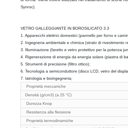
Synroc).
VETRO GALLEGGIANTE IN BOROSILICATO 3.3
1. Apparecchi elettrici domestici (pannello per forno e cami
2. Ingegneria ambientale e chimica (strato di rivestimento re
3. Illuminazione (faretto e vetro protettivo per la potenza ju
4. Rigenerazione di energia da energia solare (piastra di bas
5. Strumenti di precisione (filtro ottico);
6. Tecnologia a semiconduttore (disco LCD, vetro del displa
7. Iatrologia e bioingegneria;
Proprietà meccaniche
Densità (g/cm3) (a 25 °C)
Durezza Knop
Resistenza alla flessione
Proprietà termodinamiche