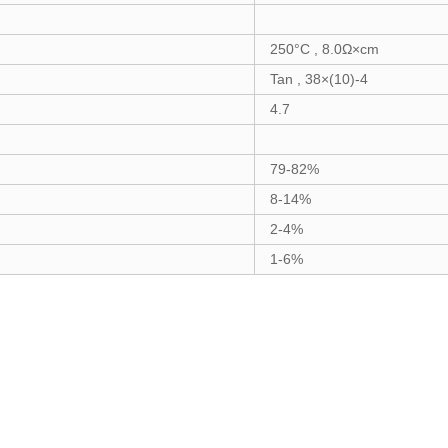
250°C , 8.0Ω×cm
Tan , 38×(10)-4
4.7
79-82%
8-14%
2-4%
1-6%