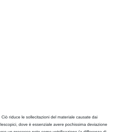
 Ciò riduce le sollecitazioni del materiale causate dai
telescopici, dove è essenziale avere pochissima deviazione
raverso un processo noto come vetrificazione (a differenza di