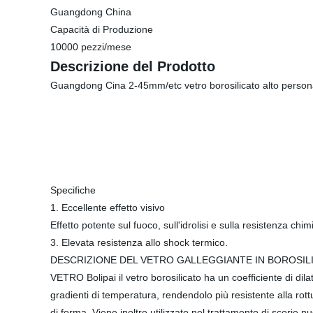
Guangdong China
Capacità di Produzione
10000 pezzi/mese
Descrizione del Prodotto
Guangdong Cina 2-45mm/etc vetro borosilicato alto person
Specifiche
1. Eccellente effetto visivo
Effetto potente sul fuoco, sull'idrolisi e sulla resistenza chim
3. Elevata resistenza allo shock termico.
DESCRIZIONE DEL VETRO GALLEGGIANTE IN BOROSIL
VETRO Bolipai il vetro borosilicato ha un coefficiente di dila
gradienti di temperatura, rendendolo più resistente alla ro
di forma. Viene inoltre utilizzato nel trattamento di scorie n