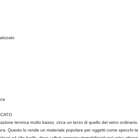
alizzato
ica
ICATO
tazione termica molto basso, circa un terzo di quello del vetro ordinario.
ttura. Questo lo rende un materiale popolare per oggetti come specchi 
ucleari ad alto livello, dove i rifiuti vengono immobilizzati nel vetro att