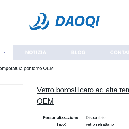
DAOQI
I
NOTIZIA
BLOG
CONTA
a temperatura per forno OEM
Vetro borosilicato ad alta t
OEM
Personalizzazione:
Disponibile
Tipo:
vetro refrattario