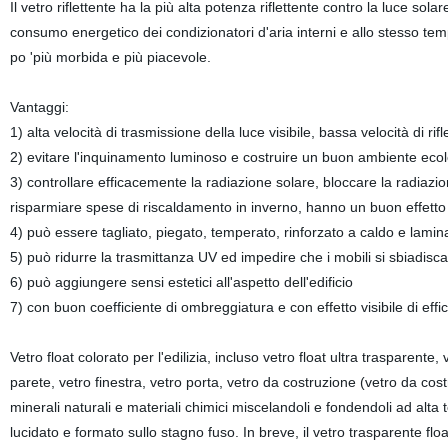
Il vetro riflettente ha la più alta potenza riflettente contro la luce so
consumo energetico dei condizionatori d'aria interni e allo stesso t
po 'più morbida e più piacevole.
Vantaggi:
1) alta velocità di trasmissione della luce visibile, bassa velocità di rif
2) evitare l'inquinamento luminoso e costruire un buon ambiente eco
3) controllare efficacemente la radiazione solare, bloccare la radiazio
risparmiare spese di riscaldamento in inverno, hanno un buon effetto
4) può essere tagliato, piegato, temperato, rinforzato a caldo e lamina
5) può ridurre la trasmittanza UV ed impedire che i mobili si sbiadisc
6) può aggiungere sensi estetici all'aspetto dell'edificio
7) con buon coefficiente di ombreggiatura e con effetto visibile di eff
Vetro float colorato per l'edilizia, incluso vetro float ultra trasparente
parete, vetro finestra, vetro porta, vetro da costruzione (vetro da costr
minerali naturali e materiali chimici miscelandoli e fondendoli ad alta 
lucidato e formato sullo stagno fuso. In breve, il vetro trasparente floa