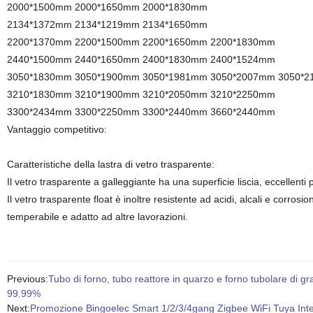
2000*1500mm 2000*1650mm 2000*1830mm
2134*1372mm 2134*1219mm 2134*1650mm
2200*1370mm 2200*1500mm 2200*1650mm 2200*1830mm
2440*1500mm 2440*1650mm 2400*1830mm 2400*1524mm
3050*1830mm 3050*1900mm 3050*1981mm 3050*2007mm 3050*
3210*1830mm 3210*1900mm 3210*2050mm 3210*2250mm
3300*2434mm 3300*2250mm 3300*2440mm 3660*2440mm
Vantaggio competitivo:
Caratteristiche della lastra di vetro trasparente:
Il vetro trasparente a galleggiante ha una superficie liscia, eccellenti
Il vetro trasparente float è inoltre resistente ad acidi, alcali e corros
temperabile e adatto ad altre lavorazioni.
Previous:
Tubo di forno, tubo reattore in quarzo e forno tubolare di gr
99.99%
Next:
Promozione Bingoelec Smart 1/2/3/4gang Zigbee WiFi Tuya Interr