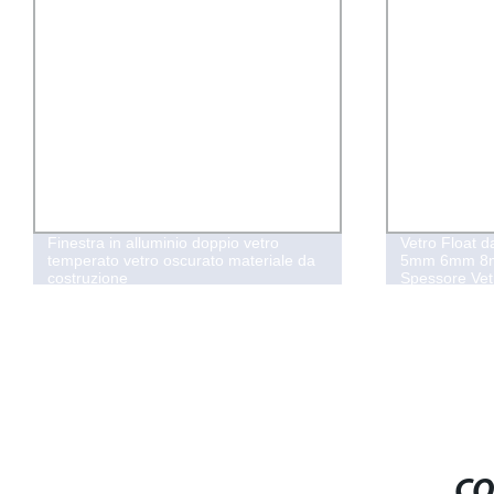
Finestra in alluminio doppio vetro
Vetro Float
temperato vetro oscurato materiale da
5mm 6mm 8
costruzione
Spessore Vetr
Riflettente B
Vetro Float Ri
CO