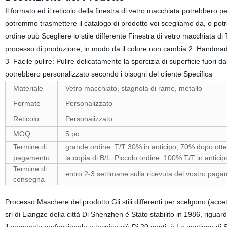
Il formato ed il reticolo della finestra di vetro macchiata potrebbero p
potremmo trasmettere il catalogo di prodotto voi scegliamo da, o potre
ordine può Scegliere lo stile differente Finestra di vetro macchiata di 
processo di produzione, in modo da il colore non cambia 2 Handmade: 
3 Facile pulire: Pulire delicatamente la sporcizia di superficie fuori d
potrebbero personalizzato secondo i bisogni del cliente Specifica
Materiale
Vetro macchiato, stagnola di rame, metallo
Formato
Personalizzato
Reticolo
Personalizzato
MOQ
5 pc
Termine di
grande ordine: T/T 30% in anticipo, 70% dopo ott
pagamento
la copia di B/L Piccolo ordine: 100% T/T in anticip
Termine di
entro 2-3 settimane sulla ricevuta del vostro pag
consegna
Processo Maschere del prodotto Gli stili differenti per scelgono (acce
srl di Liangze della città Di Shenzhen è Stato stabilito in 1986, rigua