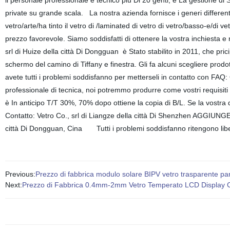
il personale professionale e tecnico più Di 20 genti, è La gestione di 
private su grande scala. La nostra azienda fornisce i generi differenti
vetro/arte/ha tinto il vetro di /laminated di vetro di vetro/basso-e/di ve
prezzo favorevole. Siamo soddisfatti di ottenere la vostra inchiesta 
srl di Huize della città Di Dongguan è Stato stabilito in 2011, che p
schermo del camino di Tiffany e finestra. Gli fa alcuni scegliere prod
avete tutti i problemi soddisfanno per metterseli in contatto con FA
professionale di tecnica, noi potremmo produrre come vostri requisit
è In anticipo T/T 30%, 70% dopo ottiene la copia di B/L. Se la vostra
Contatto: Vetro Co., srl di Liangze della città Di Shenzhen AGGIUNGE
città Di Dongguan, Cina Tutti i problemi soddisfanno ritengono liber
Previous:
Prezzo di fabbrica modulo solare BIPV vetro trasparente pan
Next:
Prezzo di Fabbrica 0.4mm-2mm Vetro Temperato LCD Display Co