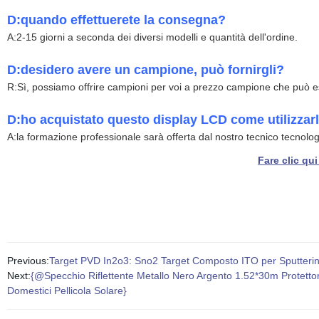
D:quando effettuerete la consegna?
A:2-15 giorni a seconda dei diversi modelli e quantità dell'ordine.
D:desidero avere un campione, può fornirgli?
R:Sì, possiamo offrire campioni per voi a prezzo campione che può e
D:ho acquistato questo display LCD come utilizzarlo
A:la formazione professionale sarà offerta dal nostro tecnico tecnolo
Fare clic qui
Previous:
Target PVD In2o3: Sno2 Target Composto ITO per Sputteri
Next:
{@Specchio Riflettente Metallo Nero Argento 1.52*30m Protettore 
Domestici Pellicola Solare}