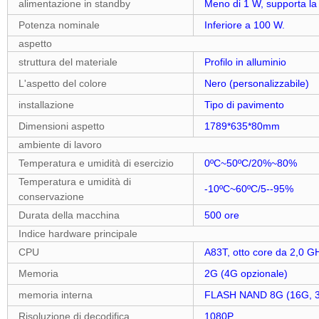
alimentazione in standby
Meno di 1 W, supporta l
Potenza nominale
Inferiore a 100 W.
aspetto
struttura del materiale
Profilo in alluminio
L'aspetto del colore
Nero (personalizzabile)
installazione
Tipo di pavimento
Dimensioni aspetto
1789*635*80mm
ambiente di lavoro
Temperatura e umidità di esercizio
0ºC~50ºC/20%~80%
Temperatura e umidità di
-10ºC~60ºC/5--95%
conservazione
Durata della macchina
500 ore
Indice hardware principale
CPU
A83T, otto core da 2,0 G
Memoria
2G (4G opzionale)
memoria interna
FLASH NAND 8G (16G, 
Risoluzione di decodifica
1080P