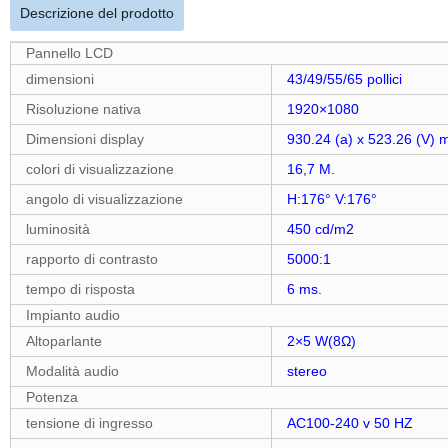
Descrizione del prodotto
Pannello LCD
dimensioni
43/49/55/65 pollici
Risoluzione nativa
1920×1080
Dimensioni display
930.24 (a) x 523.26 (V)
colori di visualizzazione
16,7 M.
angolo di visualizzazione
H:176° V:176°
luminosità
450 cd/m2
rapporto di contrasto
5000:1
tempo di risposta
6 ms.
Impianto audio
Altoparlante
2×5 W(8Ω)
Modalità audio
stereo
Potenza
tensione di ingresso
AC100-240 v 50 HZ