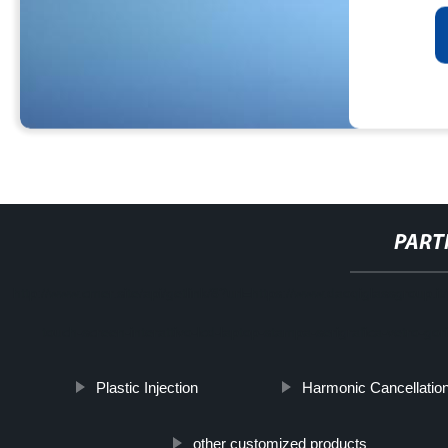
PART
http://www.cmer.site/api/getlink/8?url=https://www.daoqiglassgroup.i
touch-screen-interattivo-lcd-laptop-stampa-serigrafica-vetro-gori
Plastic Injection
Harmonic Cancellation
other customized products