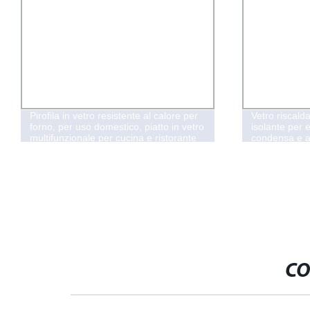
Pirofila in vetro resistente al calore per
Vetro riscald
forno, per uso domestico, piatto in vetro
isolante per e
multifunzionale per cucina e ristorante
condensa e a
CO