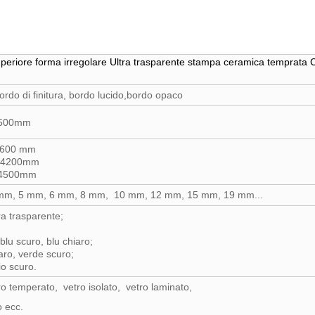
periore forma irregolare Ultra trasparente stampa ceramica temprata C
rdo di finitura, bordo lucido,bordo opaco
1500mm
3600 mm
*4200mm
*4500mm
mm, 5 mm, 6 mm, 8 mm, 10 mm, 12 mm, 15 mm, 19 mm...
ra trasparente;
blu scuro, blu chiaro;
aro, verde scuro;
io scuro.
ro temperato, vetro isolato, vetro laminato,
o ecc.