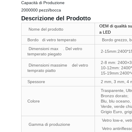
Capacità di Produzione
2000000 pezzi/bocca
Descrizione del Prodotto
OEM di qualità su
Nome del prodotto
a LED
Bordo di vetro temperato
Bordo grezzo, bo
Dimensioni max . Del vetro
2-15mm:2400*
temperato piegato
2-8 mm: 2400×
Dimensioni massime del vetro
10-12mm: 2400
temprato piatto
15-19mm:2400
Spessore
2 mm, 3 mm, 4 
Trasparente, Ult
Bronzo dorato;
Colore
Blu, blu oceano, 
Verde, verde chi
Grigio Euro, grig
Vetro low-e, vet
Gamma di produzione
Vetro antirifless