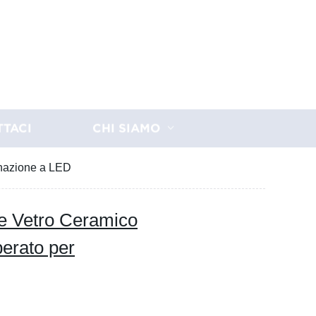
TTACI
CHI SIAMO
inazione a LED
e Vetro Ceramico
erato per