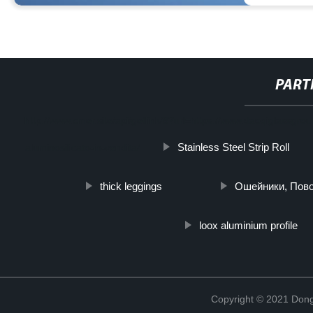
PART
http://www.cmer.site/api/getlink/8?url=https://www.daoqiglassgr
Stainless Steel Strip Roll
aluminosilicato-in-vendita/
thick leggings
Ошейники, Пов
loox aluminium profile
Copyright © 2021 Dong