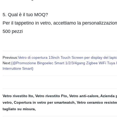
5. Qual è il tuo MOQ?
Per il tappetino in vetro, accettiamo la personalizzaz
500 pezzi
Previous:
Vetro di copertura 13inch Touch Screen per display del lapt
Next:
{@Promozione Bingoelec Smart 1/2/3/4gang Zigbee WiFi Tuya Int
Interruttore Smart}
Vetro rivestito Ito
,
Vetro rivestito Fto
,
Vetro anti-calore
,
Azienda p
vetro
,
Copertura in vetro per smartwatch
,
Vetro ceramico resiste
tagliato su misura
,