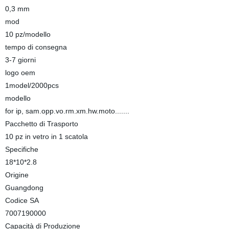
0,3 mm
mod
10 pz/modello
tempo di consegna
3-7 giorni
logo oem
1model/2000pcs
modello
for ip, sam.opp.vo.rm.xm.hw.moto.......
Pacchetto di Trasporto
10 pz in vetro in 1 scatola
Specifiche
18*10*2.8
Origine
Guangdong
Codice SA
7007190000
Capacità di Produzione