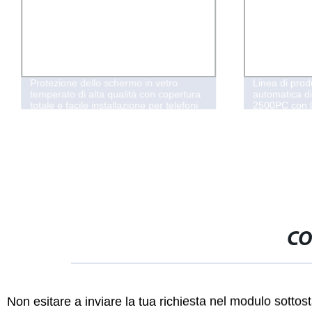
Protezione dello schermo in vetro
Linea di prod
temperato di alta qualità con copertura
automatica d
totale e facile installazione per telefoni
2500PC con l
cellulari, all&prime;ingrosso dalla
gonfiabile
fabbrica Juhuaxin per iPhone 15/16
CO
Non esitare a inviare la tua richiesta nel modulo sotto