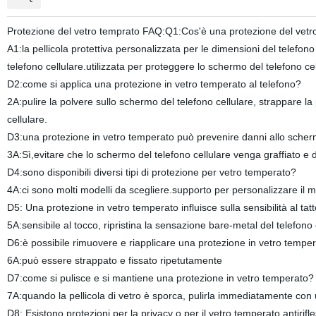
Protezione del vetro temprato FAQ:Q1:Cos'è una protezione del vetro
A1:la pellicola protettiva personalizzata per le dimensioni del telefono
telefono cellulare.utilizzata per proteggere lo schermo del telefono cel
D2:come si applica una protezione in vetro temperato al telefono?
2A:pulire la polvere sullo schermo del telefono cellulare, strappare la pe
cellulare.
D3:una protezione in vetro temperato può prevenire danni allo sche
3A:Sì,evitare che lo schermo del telefono cellulare venga graffiato e d
D4:sono disponibili diversi tipi di protezione per vetro temperato?
4A:ci sono molti modelli da scegliere.supporto per personalizzare il mo
D5: Una protezione in vetro temperato influisce sulla sensibilità al tat
5A:sensibile al tocco, ripristina la sensazione bare-metal del telefono ce
D6:è possibile rimuovere e riapplicare una protezione in vetro tempe
6A:può essere strappato e fissato ripetutamente
D7:come si pulisce e si mantiene una protezione in vetro temperato?
7A:quando la pellicola di vetro è sporca, pulirla immediatamente co
D8: Esistono protezioni per la privacy o per il vetro temperato antirifl