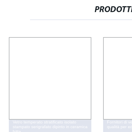
PRODOTTI
Vetro temperato stratificato isolato
Fornitori di v
stampato serigrafato dipinto in ceramica
qualità per edi
fritta