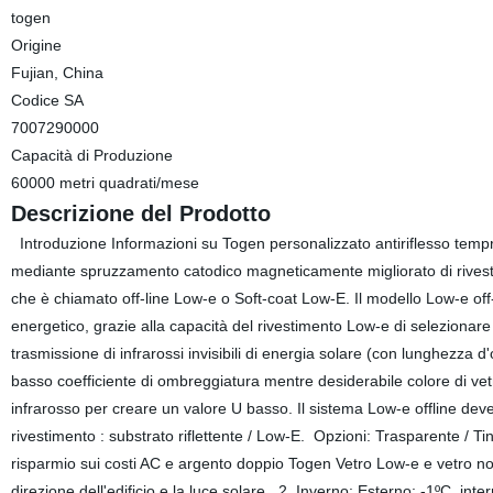
togen
Origine
Fujian, China
Codice SA
7007290000
Capacità di Produzione
60000 metri quadrati/mese
Descrizione del Prodotto
Introduzione Informazioni su Togen personalizzato antiriflesso tempra
mediante spruzzamento catodico magneticamente migliorato di rivestime
che è chiamato off-line Low-e o Soft-coat Low-E. Il modello Low-e off-l
energetico, grazie alla capacità del rivestimento Low-e di selezionare
trasmissione di infrarossi invisibili di energia solare (con lunghezza 
basso coefficiente di ombreggiatura mentre desiderabile colore di vetr
infrarosso per creare un valore U basso. Il sistema Low-e offline deve
rivestimento : substrato riflettente / Low-E. Opzioni: Trasparente / Ti
risparmio sui costi AC e argento doppio Togen Vetro Low-e e vetro no
direzione dell'edificio e la luce solare. 2. Inverno: Esterno: -1ºC, in