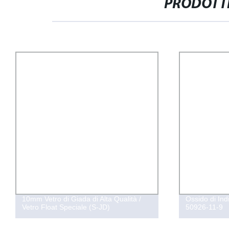
PRODOTTI
10mm Vetro di Giada di Alta Qualità /
Ossido di In
Vetro Float Speciale (S-JD)
50926-11-9