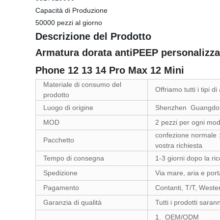
Capacità di Produzione
50000 pezzi al giorno
Descrizione del Prodotto
Armatura dorata antiPEEP personalizzat
Phone 12 13 14 Pro Max 12 Mini
Materiale di consumo del
Offriamo tutti i tipi d
prodotto
Luogo di origine
Shenzhen Guangdong
MOD
2 pezzi per ogni mod
confezione normale :
Pacchetto
vostra richiesta
Tempo di consegna
1-3 giorni dopo la r
Spedizione
Via mare, aria e por
Pagamento
Contanti, T/T, West
Garanzia di qualità
Tutti i prodotti sarann
1. OEM/ODM