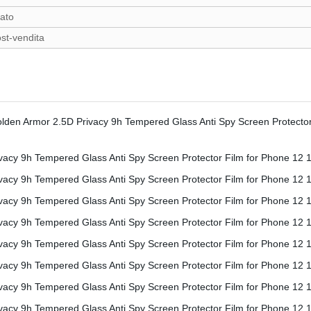
zato
post-vendita