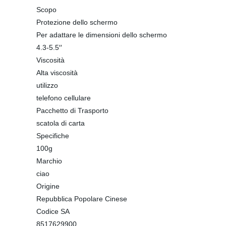
Scopo
Protezione dello schermo
Per adattare le dimensioni dello schermo
4.3-5.5′′
Viscosità
Alta viscosità
utilizzo
telefono cellulare
Pacchetto di Trasporto
scatola di carta
Specifiche
100g
Marchio
ciao
Origine
Repubblica Popolare Cinese
Codice SA
8517629900