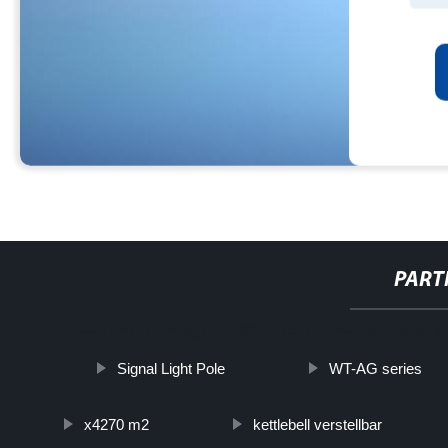
PART
http://www.cmer.site/api/getlink/8?url=https://www.daoqiglassgrou
Signal Light Pole
WT-AG series
x4270 m2
kettlebell verstellbar