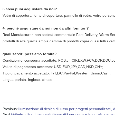
3.cosa puoi acquistare da noi?
Vetro di copertura, lente di copertura, pannello di vetro, vetro person
4. perché acquistare da noi non da altri fornitori?
Real Manufacturer, non società commerciale Fast Delivery, Warm Serv
prodotti di alta qualità ampia gamma di prodotti copre quasi tutti i 
quali servizi possiamo fornire?
Condizioni di consegna accettate: FOB,cfr,CIF,EXW,FCA,DDP,DDU,c
Valuta di pagamento accettata: USD,EUR,JPY,CAD,HKD,CNY;
Tipo di pagamento accettato: T/T,L/C,PayPal,Western Union,Cash;
Lingua parlata: Inglese, cinese
Previous:
Illuminazione di design di lusso per progetti personalizzati, de
Next:
{@Vetro ultra chiaro antiriflesso AG per cornice fotografica e v