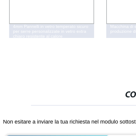
4mm Pannelli in vetro temperato sicuro
Macchina di e
per serre personalizzate in vetro extra
produzione di
chiaro resistente al calore
CO
Non esitare a inviare la tua richiesta nel modulo sotto