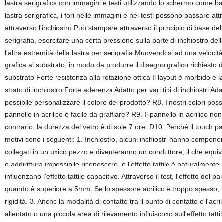
lastra serigrafica con immagini e testi utilizzando lo schermo come base
lastra serigrafica, i fori nelle immagini e nei testi possono passare at
attraverso l'inchiostro Può stampare attraverso il principio di base del
serigrafia, esercitare una certa pressione sulla parte di inchiostro d
l'altra estremità della lastra per serigrafia Muovendosi ad una velocità
grafica al substrato, in modo da produrre il disegno grafico richiesto 
substrato Forte resistenza alla rotazione ottica Il layout è morbido e 
strato di inchiostro Forte aderenza Adatto per vari tipi di inchiostri A
possibile personalizzare il colore del prodotto? R8. I nostri colori p
pannello in acrilico è facile da graffiare? R9. Il pannello in acrilico 
contrario, la durezza del vetro è di sole 7 ore. D10. Perché il touch 
motivi sono i seguenti: 1. Inchiostro, alcuni inchiostri hanno componen
collegati in un unico pezzo e diventeranno un conduttore, il che equivale
o addirittura impossibile riconoscere, e l'effetto tattile è naturalmen
influenzano l'effetto tattile capacitivo. Attraverso il test, l'effetto de
quando è superiore a 5mm. Se lo spessore acrilico è troppo spesso, la se
rigidità. 3. Anche la modalità di contatto tra il punto di contatto e l'acri
allentato o una piccola area di rilevamento influiscono sull'effetto tattil