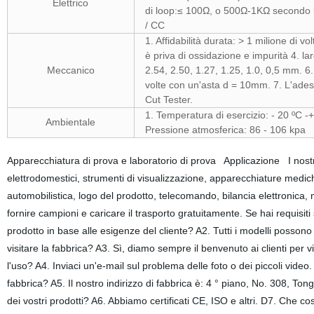
Elettrico
di loop:≤ 100Ω, o 500Ω-1KΩ secondo le
/ CC
1. Affidabilità durata: > 1 milione di v
è priva di ossidazione e impurità 4. l
Meccanico
2.54, 2.50, 1.27, 1.25, 1.0, 0,5 mm. 6
volte con un'asta d = 10mm. 7. L'adesi
Cut Tester.
1. Temperatura di esercizio: - 20 ºC 
Ambientale
Pressione atmosferica: 86 - 106 kpa
Apparecchiatura di prova e laboratorio di prova Applicazione I nostri 
elettrodomestici, strumenti di visualizzazione, apparecchiature medic
automobilistica, logo del prodotto, telecomando, bilancia elettronica, 
fornire campioni e caricare il trasporto gratuitamente. Se hai requisiti 
prodotto in base alle esigenze del cliente? A2. Tutti i modelli possono 
visitare la fabbrica? A3. Sì, diamo sempre il benvenuto ai clienti per 
l'uso? A4. Inviaci un'e-mail sul problema delle foto o dei piccoli video
fabbrica? A5. Il nostro indirizzo di fabbrica è: 4 ° piano, No. 308, Tong
dei vostri prodotti? A6. Abbiamo certificati CE, ISO e altri. D7. Che co