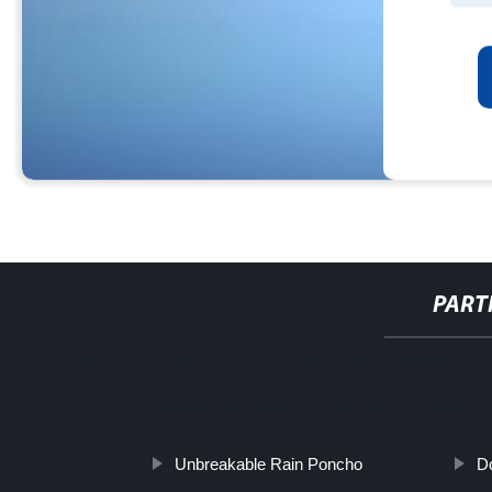
PART
http://www.cmer.site/api/getlink/8?url=https://www.daoqiglassgroup
stampa-serigrafica-per-interruttore-da-parete/
Unbreakable Rain Poncho
D