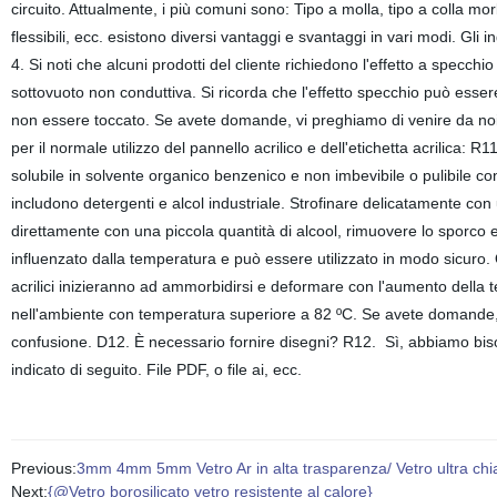
circuito. Attualmente, i più comuni sono: Tipo a molla, tipo a colla mor
flessibili, ecc. esistono diversi vantaggi e svantaggi in vari modi. Gli 
4. Si noti che alcuni prodotti del cliente richiedono l'effetto a specchi
sottovuoto non conduttiva. Si ricorda che l'effetto specchio può essere
non essere toccato. Se avete domande, vi preghiamo di venire da noi
per il normale utilizzo del pannello acrilico e dell'etichetta acrilica: R
solubile in solvente organico benzenico e non imbevibile o pulibile co
includono detergenti e alcol industriale. Strofinare delicatamente 
direttamente con una piccola quantità di alcool, rimuovere lo sporco 
influenzato dalla temperatura e può essere utilizzato in modo sicuro. 
acrilici inizieranno ad ammorbidirsi e deformare con l'aumento della te
nell'ambiente con temperatura superiore a 82 ºC. Se avete domande, 
confusione. D12. È necessario fornire disegni? R12. Sì, abbiamo bisog
indicato di seguito. File PDF, o file ai, ecc.
Previous:
3mm 4mm 5mm Vetro Ar in alta trasparenza/ Vetro ultra chiar
Next:
{@Vetro borosilicato vetro resistente al calore}