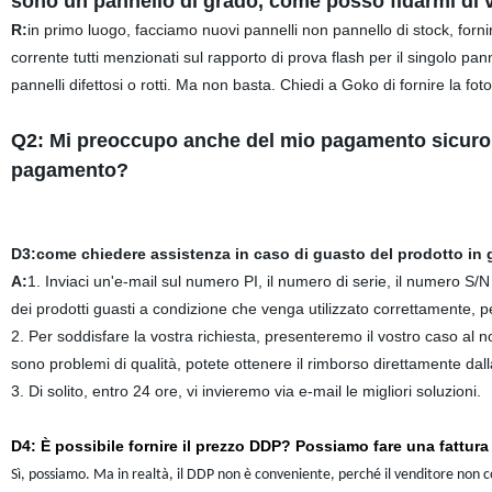
sono un pannello di grado, come posso fidarmi di 
R:
in primo luogo, facciamo nuovi pannelli non pannello di stock, forni
corrente tutti menzionati sul rapporto di prova flash per il singolo p
pannelli difettosi o rotti. Ma non basta. Chiedi a Goko di fornire la fot
Q2: Mi preoccupo anche del mio pagamento sicuro, 
pagamento?
D3:come chiedere assistenza in caso di guasto del prodotto in 
A:
1. Inviaci un'e-mail sul numero PI, il numero di serie, il numero S/
dei prodotti guasti a condizione che venga utilizzato correttamente, pe
2. Per soddisfare la vostra richiesta, presenteremo il vostro caso al n
sono problemi di qualità, potete ottenere il rimborso direttamente dal
3. Di solito, entro 24 ore, vi invieremo via e-mail le migliori soluzioni.
D4: È possibile fornire il prezzo DDP? Possiamo fare una fattura 
Sì, possiamo. Ma in realtà, il DDP non è conveniente, perché il venditore non co