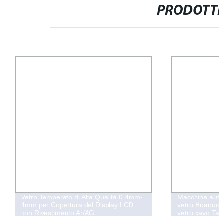
PRODOTTI
Vetro Temperato di Alta Qualità 0.4mm-
Macchina auto
4mm per Copertura del Display LCD
vetro Huanuo
con Rivestimento Ar/AG
vetro cavo Ta