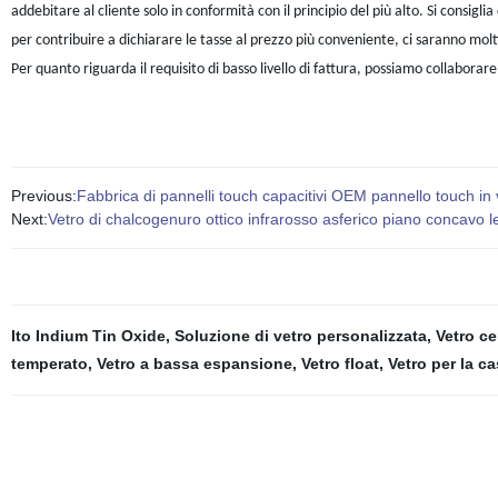
addebitare al cliente solo in conformità con il principio del più alto. Si consigl
per contribuire a dichiarare le tasse al prezzo più conveniente, ci saranno molti
Per quanto riguarda il requisito di basso livello di fattura, possiamo collaborare
Previous:
Fabbrica di pannelli touch capacitivi OEM pannello touch in 
Next:
Vetro di chalcogenuro ottico infrarosso asferico piano concavo l
Ito Indium Tin Oxide
,
Soluzione di vetro personalizzata
,
Vetro c
temperato
,
Vetro a bassa espansione
,
Vetro float
,
Vetro per la c