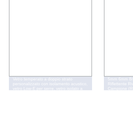
Vetro temperato a doppio strato
5mm 6mm 8m
personalizzato con isolamento acustico,
Riflettente Ri
vetro Low-E per serre, vetro isolato a
Campione (R
vuoto