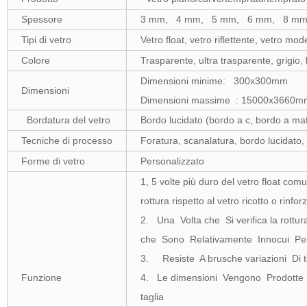
Spessore
3 mm, 4 mm, 5 mm, 6 mm, 8 mm
Tipi di vetro
Vetro float, vetro riflettente, vetro m
Colore
Trasparente, ultra trasparente, grigio
Dimensioni minime: 300x300mm
Dimensioni
Dimensioni massime : 15000x3660m
Bordatura del vetro
Bordo lucidato (bordo a c, bordo a mat
Tecniche di processo
Foratura, scanalatura, bordo lucidato
Forme di vetro
Personalizzato
1, 5 volte più duro del vetro float com
rottura rispetto al vetro ricotto o rinfor
2. Una Volta che Si verifica la rottur
che Sono Relativamente Innocui Pe
3. Resiste A brusche variazioni Di 
Funzione
4. Le dimensioni Vengono Prodotte 
taglia