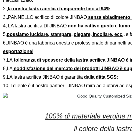
meccanizzato;
2.,
la nostra lastra acrilica trasparente fino al 94%
3.,PANNELLO acrilico di colore JINBAO
senza sbiadimento i
4, LA lastra acrilica DI JINBAO
non ha cattivo gusto e fumo
5,
possiamo lucidare, stampare, piegare, incollare, ecc.,
e f
6,JINBAO è una fabbrica onesta e professionale di pannelli acr
esportazione
!
7,LA
tolleranza di spessore della lastra acrilica JINBAO è i
8,LA
soddisfazione del mercato dei prodotti JINBAO è sup
9,LA lastra acrilica JINBAO è garantita
dalla ditta SGS
;
10,il cliente è il nostro partner ! JINBAO mira ad aiutarvi ad e
100% di materiale vergine 
il colore della last