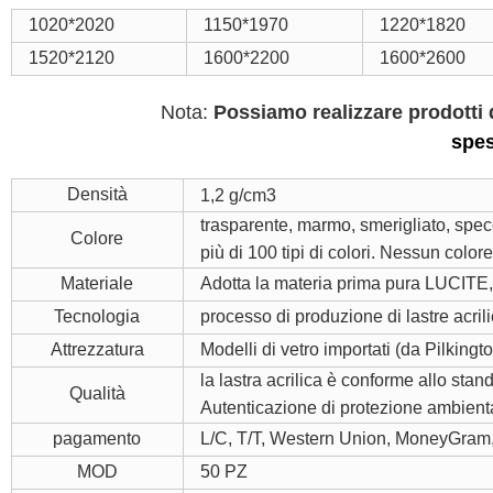
1020*2020
1150*1970
1220*1820
1520*2120
1600*2200
1600*2600
Nota:
Possiamo realizzare prodotti d
spe
Densità
1,2 g/cm3
trasparente, marmo, smerigliato, specc
Colore
più di 100 tipi di colori. Nessun color
Materiale
Adotta la materia prima pura LUCITE, 
Tecnologia
processo di produzione di lastre acril
Attrezzatura
Modelli di vetro importati (da Pilking
la lastra acrilica è conforme allo stan
Qualità
Autenticazione di protezione ambien
pagamento
L/C, T/T, Western Union, MoneyGram
MOD
50 PZ