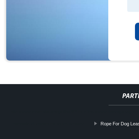
PART
http://www.cmer.site/api/getlink/8?url=https://www.daoqiglassgro
Rope For Dog Lea
pannello-di-copertura-touch-screen/