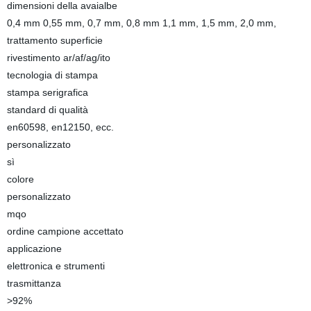
dimensioni della avaialbe
0,4 mm 0,55 mm, 0,7 mm, 0,8 mm 1,1 mm, 1,5 mm, 2,0 mm,
trattamento superficie
rivestimento ar/af/ag/ito
tecnologia di stampa
stampa serigrafica
standard di qualità
en60598, en12150, ecc.
personalizzato
sì
colore
personalizzato
mqo
ordine campione accettato
applicazione
elettronica e strumenti
trasmittanza
>92%