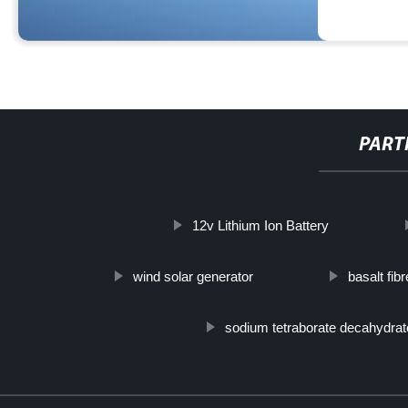
PART
http://www.cmer.site/api/getlink/8?url=https://www.daoqiglassgroup
12v Lithium Ion Battery
per-test-di-laboratorio/
wind solar generator
basalt fib
sodium tetraborate decahydrat