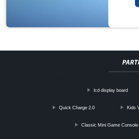
PART
http://www.cmer.site/api/getlink/8?url=https://www.daoqiglassgroup.it
lcd display board
antiesplosione-per-edifici/
Quick Charge 2.0
Kids 
Classic Mini Game Console