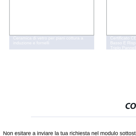
Ceramica di vetro per piani cottura a
Certificato C
induzione e fornelli
Basso E Risp
Triplo Pannel
Sentryglas P
Fabbrica Ove
CO
Non esitare a inviare la tua richiesta nel modulo sotto