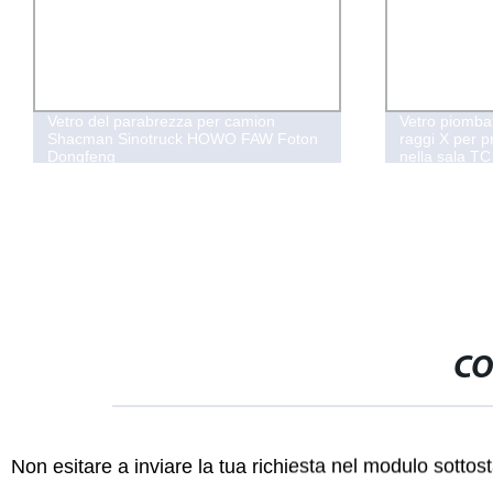
Vetro del parabrezza per camion
Vetro piomba
Shacman Sinotruck HOWO FAW Foton
raggi X per p
Dongfeng
nella sala TC
CO
Non esitare a inviare la tua richiesta nel modulo sotto