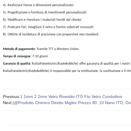
4). Realizzare forme e dimensioni personalizzate;
5). Progettazione e fornitura di rivestimenti personalizzati;
6). Modificare e rivesitare i materiali forniti dal cliente;
7). Praticare fori, intagliare il vetro e fornire substrati smussati;
8). Ottiche di lucidatura di precisione con proporzioni non standard;
Metodo di pagamento
: Tramite T/T o Western Union.
Tempo di consegna:
7-10 giorni.
Garanzia di qualità:
Ruitaifotoelectric(Raytekottiche) offre
garanzia di qualità per i nostri 
Ruitaifotoelectric(Raytekottiche) è responsabile per la restituzione, la sostituzione e il ri
Previous:
1.1mm 2.2mm Vetro Rivestito ITO Fto Vetro Conduttivo
Next:
{@Prodotto Chimico Diretto Miglior Prezzo 90: 10 Nano ITO, Os