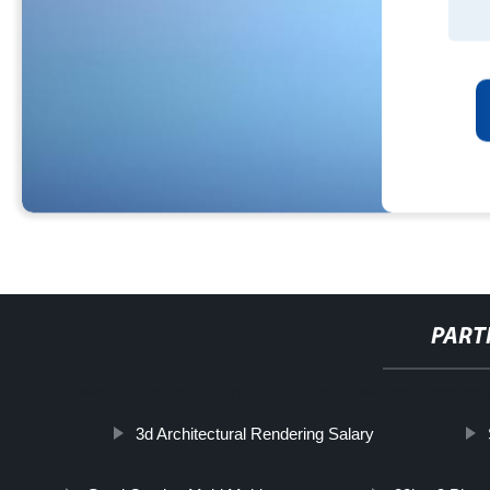
PART
http://www.cmer.site/api/getlink/8?url=https://www.daoqiglassgroup
3d Architectural Rendering Salary