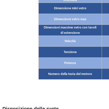
smussata
Dimensione mini vetro
Dimensione vetro max
Dimensioni massime vetro con tavoli
di estensione
Velocità
Tensione
Potenza
Numero della testa del motore
Disposizione delle ruote