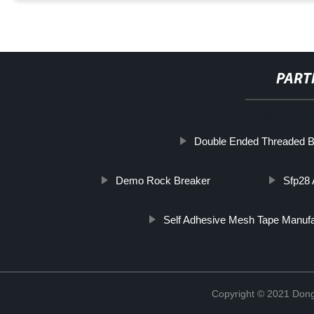
PART
http://www.cmer.site/api/getlink/8?url=https://www.daoqiglassgroup.
Double Ended Threaded B
macchina-piccola/
Demo Rock Breaker
Sfp28 
Self Adhesive Mesh Tape Manufa
Copyright © 2021 Dong