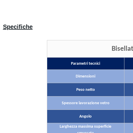
Specifiche
Bisella
Parametri tecnici
Dimensioni
Peso netto
Spessore lavorazione vetro
Angolo
Larghezza massima superficie