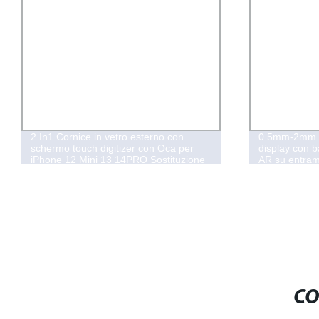
2 In1 Cornice in vetro esterno con
0.5mm-2mm V
schermo touch digitizer con Oca per
display con b
iPhone 12 Mini 13 14PRO Sostituzione
AR su entramb
Max Tp
serigrafica
CO