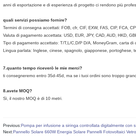
anni di esportazione e di esperienza di progetto ci rendono più profe
quali servizi possiamo fornire?
Termini di consegna accettati: FOB, cfr, CIF, EXW, FAS, CIP, FCA,
Valuta di pagamento accettata: USD, EUR, JPY, CAD, AUD, HKD, GB
Tipo di pagamento accettato: T/T,L/C,D/P D/A, MoneyGram, carta di
Lingua parlata: Inglese, cinese, spagnolo, giapponese, portoghese, te
7.quanto tempo riceverò le mie merci?
ti consegneremo entro 35d-45d, ma se i tuoi ordini sono troppo grandi
8.avete MOQ?
Sì, il nostro MOQ è di 10 metri.
Previous:
Pompa per infusione a siringa controllata digitalmente con si
Next:
Pannello Solare 660W Energia Solare Pannelli Fotovoltaici Vetr