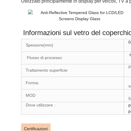
Utilizzato principalmente in display per veicoli, TV a
Informazioni sul vetro del coperchio
0
Spessore(mm)
t
Flusso di processo:
P
Trattamento superficie:
Forma:
s
MOD
5
Dove utilizzare :
p
p
Certificazioni