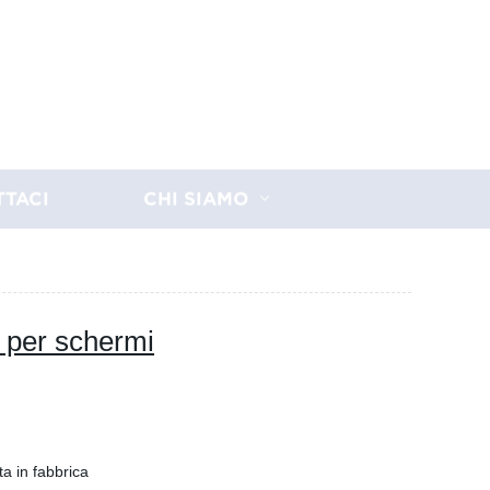
TTACI
CHI SIAMO
o per schermi
ta in fabbrica