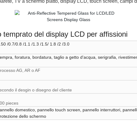
 parete, TV a schermo piatto, display LCD, touch screen, campi di 
 temprato del display LCD per affissioni
.50 /0.7/0.8 /1.1 /1.3 /1.5/ 1.8 /2 /3.0
empra, foratura, bordatura, taglio a getto d'acqua, serigrafia, rivestime
rocesso AG, AR o AF
econdo il desgin o disegno del cliente
00 pieces
annello domestico, pannello touch screen, pannello interruttori, pannello
rotezione dello schermo