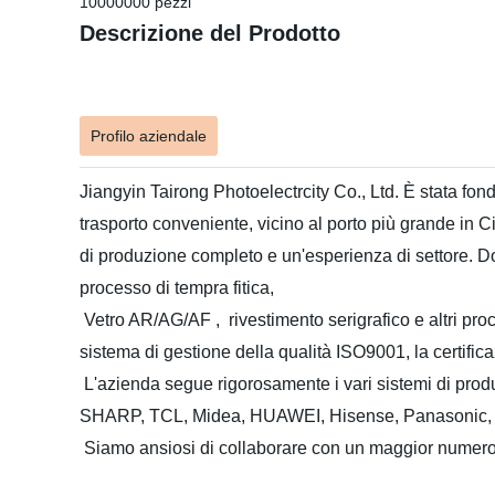
10000000 pezzi
Descrizione del Prodotto
Profilo aziendale
Jiangyin Tairong
Photoelectrcity
Co., Ltd. È stata fon
trasporto conveniente, vicino al porto più grande in 
di produzione completo e un'esperienza di settore. Do
processo di tempra fitica,
Vetro AR/AG/AF
,
rivestimento serigrafico e altri pr
sistema di gestione della qualità ISO9001, la certifi
L'azienda segue rigorosamente i vari sistemi di produz
SHARP,
TCL, Midea, HUAWEI
, Hisense, Panasonic, 
Siamo ansiosi di collaborare con un maggior numero di