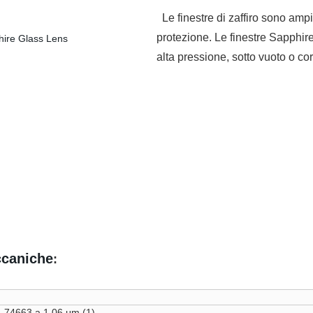
Le finestre di zaffiro sono ampi
protezione. Le finestre Sapphire
alta pressione, sotto vuoto o co
ccaniche
:
m
1.74663 a 1.06 μm (1)