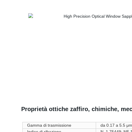
Proprietà ottiche zaffiro, chimiche, me
Gamma di trasmissione
da 0.17 a 5.5 μ
Indice di rifrazione
N. 1.75449; NE 