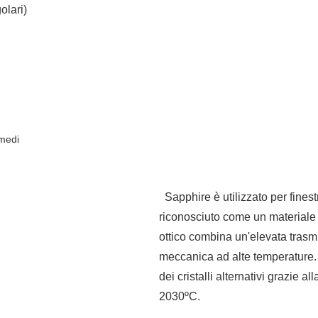
olari)
 medi
Sapphire è utilizzato per finest
riconosciuto come un materiale 
ottico combina un'elevata trasm
meccanica ad alte temperature. L
dei cristalli alternativi grazie a
2030ºC.