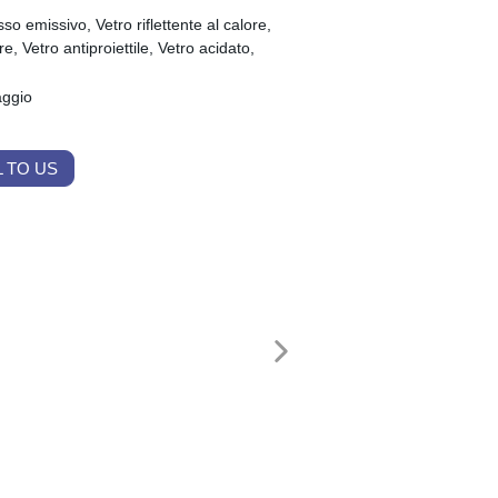
so emissivo, Vetro riflettente al calore,
 Vetro antiproiettile, Vetro acidato,
aggio
 TO US