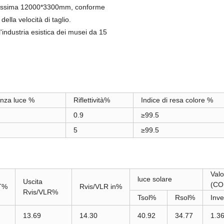
ssima 12000*3300mm, conforme
ella velocità di taglio.
l'industria esistica dei musei da 15
anza luce %
Riflettività%
Indice di resa colore %
0.9
≥99.5
5
≥99.5
Valo
luce solare
Uscita
(CO
LT%
Rvis/VLR in%
Rvis/VLR%
Tsol%
Rsol%
Inv
13.69
14.30
40.92
34.77
1.3