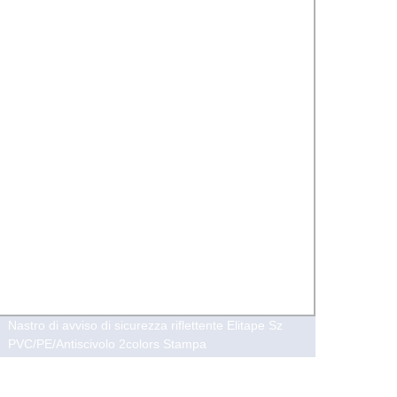
Nastro di avviso di sicurezza riflettente Elitape Sz
Target
PVC/PE/Antiscivolo 2colors Stampa
cobalt
rivest