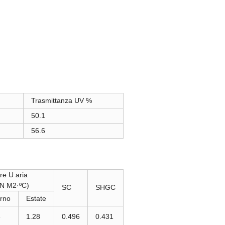
Trasmittanza UV %
50.1
56.6
re U aria
N M2·ºC)
SC
SHGC
erno
Estate
6
1.28
0.496
0.431