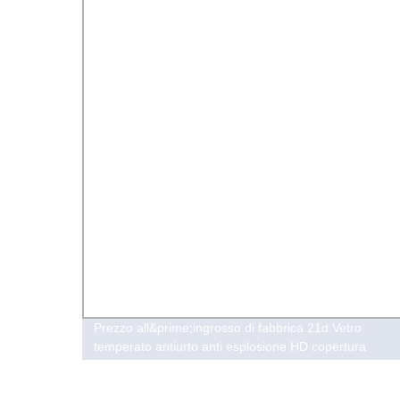
a 0,4
Prezzo all&prime;ingrosso di fabbrica 21d Vetro
temperato antiurto anti esplosione HD copertura
completa per iPhone 13 13 PRO Max pellicola
protettiva per telefono cellulare