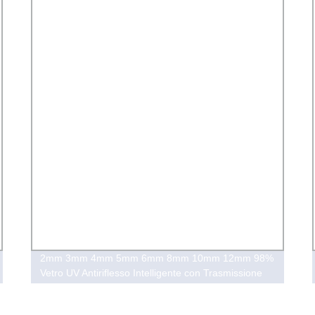
2mm 3mm 4mm 5mm 6mm 8mm 10mm 12mm 98%
Vetro UV Antiriflesso Intelligente con Trasmissione
della Luce per Campioni (AR-TP)