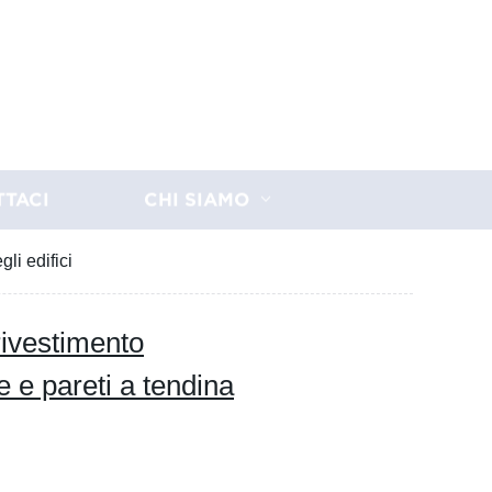
TTACI
CHI SIAMO
gli edifici
rivestimento
te e pareti a tendina