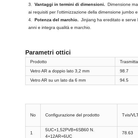
3.
Vantaggi in termini di dimensioni.
Dimensione ma
ai requisiti per l'ottimizzazione della dimensione jumbo e d
4.
Potenza del marchio.
Jinjiang ha ereditato e serve 
anni e integra qualità e marchio.
Parametri ottici
Prodotto
Trasmitt
Vetro AR a doppio lato 3,2 mm
98.7
Vetro AR su un lato da 6 mm
94.5
No
Configurazione del prodotto
Tvis/V
5UC+1,52PVB+6SB60 N.
1
78.63
4+12AR+6UC