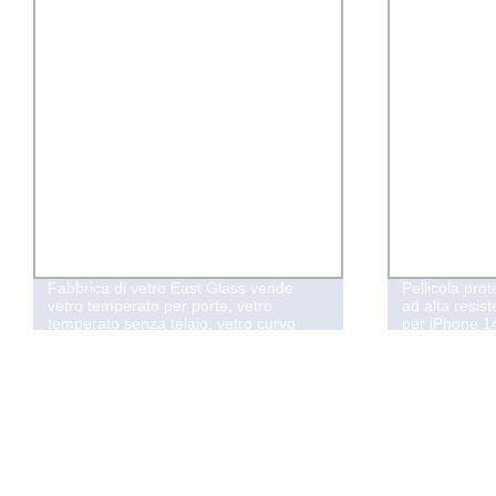
Fabbrica di vetro East Glass vende
Pellicola prot
vetro temperato per porte, vetro
ad alta resis
temperato senza telaio, vetro curvo
per iPhone 14
chiaro/vetro temperato a basso
contenuto di ferro, vetro di sicurezza
temperato, vetro per costruzioni