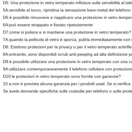
D5: Una protezione in vetro temperato influisce sulla sensibilità al tat
5A:sensibile al tocco, ripristina la sensazione bare-metal del telefono ce
D6:è possibile rimuovere e riapplicare una protezione in vetro tempe
6A:può essere strappato e fissato ripetutamente
D7:come si pulisce e si mantiene una protezione in vetro temperato?
7A:quando la pellicola di vetro è sporca, pulirla immediatamente co
D8: Esistono protezioni per la privacy o per il vetro temperato antirifl
8A:entrambi, sono disponibili scrub anti-peeping ad alta definizione per
D9:è possibile utilizzare una protezione in vetro temperato con una c
9A:utilizzare contemporaneamente il telefono cellulare con protezion
D10:le protezioni in vetro temperato sono fornite con garanzie?
10 a:non è prevista alcuna garanzia per i prodotti usati. Se si verifica
Se avete domande specifiche sulle custodie per telefono o sulle protezi