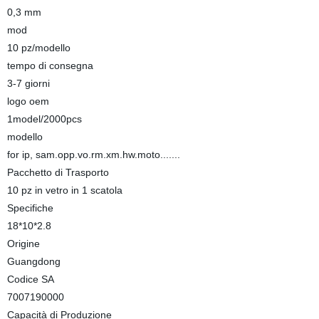
0,3 mm
mod
10 pz/modello
tempo di consegna
3-7 giorni
logo oem
1model/2000pcs
modello
for ip, sam.opp.vo.rm.xm.hw.moto.......
Pacchetto di Trasporto
10 pz in vetro in 1 scatola
Specifiche
18*10*2.8
Origine
Guangdong
Codice SA
7007190000
Capacità di Produzione