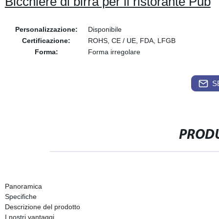
Bicchiere di birra per il ristorante Pub
Personalizzazione:
Disponibile
Certificazione:
ROHS, CE / UE, FDA, LFGB
Forma:
Forma irregolare
S
PRODU
Panoramica
Specifiche
Descrizione del prodotto
I nostri vantaggi