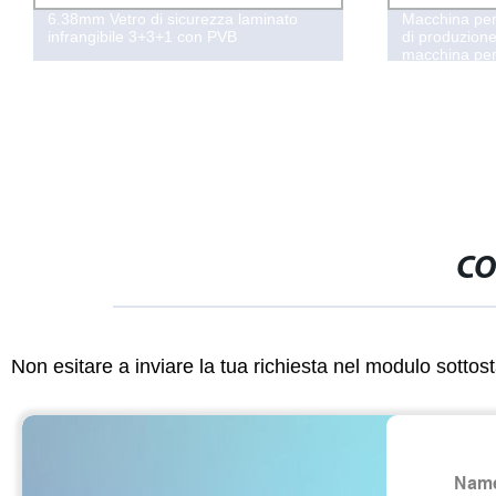
6.38mm Vetro di sicurezza laminato
Macchina per 
infrangibile 3+3+1 con PVB
di produzione
macchina per 
ignifugo, lin
ignifugo
CO
Non esitare a inviare la tua richiesta nel modulo sotto