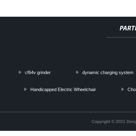
PART
http://www.cmer.site/api/getlink/8?url=https://www.daoqiglassg
personalizzato-birra-bicchieri-da-bere-tazza-in-vetro-con-ste
cf64v grinder
dynamic charging system
Handicapped Electric Wheelchair
Cho
Copyright © 2021 Dong