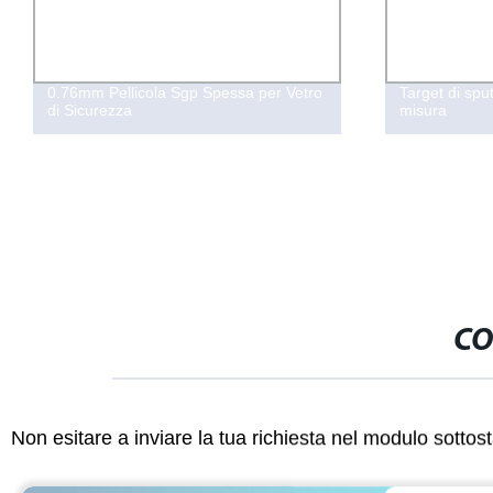
0.76mm Pellicola Sgp Spessa per Vetro
Target di spu
di Sicurezza
misura
CO
Non esitare a inviare la tua richiesta nel modulo sotto