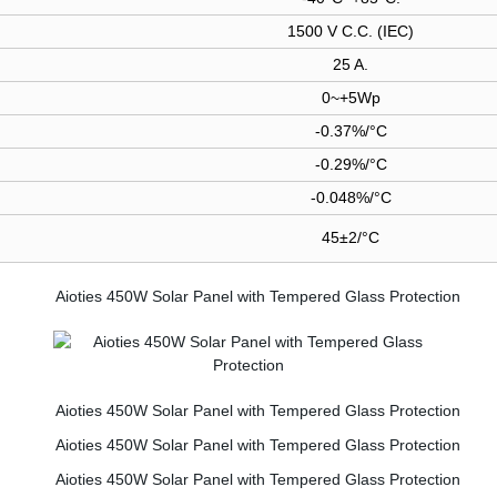
1500 V C.C. (IEC)
25 A.
0~+5Wp
-0.37%/°C
-0.29%/°C
-0.048%/°C
45±2/°C