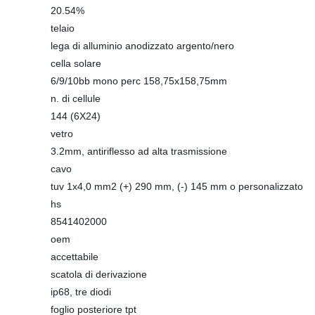
20.54%
telaio
lega di alluminio anodizzato argento/nero
cella solare
6/9/10bb mono perc 158,75x158,75mm
n. di cellule
144 (6X24)
vetro
3.2mm, antiriflesso ad alta trasmissione
cavo
tuv 1x4,0 mm2 (+) 290 mm, (-) 145 mm o personalizzato
hs
8541402000
oem
accettabile
scatola di derivazione
ip68, tre diodi
foglio posteriore tpt