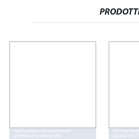
PRODOTTI
Vetro solare con rivestimento
4X7mm Nastro
antiriflesso di alta qualità
Qualità Oro T