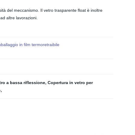
sità del meccanismo. Il vetro trasparente float è inoltre
ad altre lavorazioni.
allaggio in film termoretraibile
tro a bassa riflessione
,
Copertura in vetro per
o
,