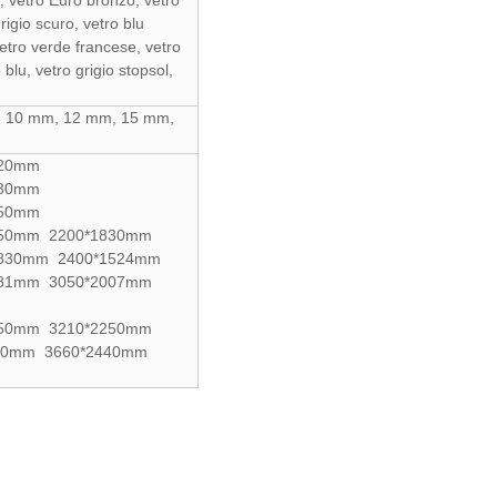
e, vetro Euro bronzo, vetro
rigio scuro, vetro blu
vetro verde francese, vetro
blu, vetro grigio stopsol,
, 10 mm, 12 mm, 15 mm,
220mm
1830mm
650mm
650mm 2200*1830mm
830mm 2400*1524mm
1981mm 3050*2007mm
050mm 3210*2250mm
40mm 3660*2440mm