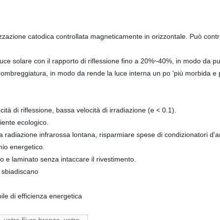
verizzazione catodica controllata magneticamente in orizzontale. Può contr
o la luce solare con il rapporto di riflessione fino a 20%~40%, in modo da
i ombreggiatura, in modo da rende la luce interna un po 'più morbida e 
cità di riflessione, bassa velocità di irradiazione (e < 0.1).
biente ecologico.
la radiazione infrarossa lontana, risparmiare spese di condizionatori d'a
rmio energetico.
o e laminato senza intaccare il rivestimento.
i sbiadiscano
ile di efficienza energetica