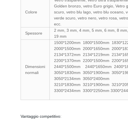
Vetro trasparente, vetro ultra trasparent
Golden bronzo, vetro Euro grigio, Vetro g
Colore
scuro, vetro blu lago, vetro blu oceano, 
verde scuro, vetro nero, vetro rosa, vetro 
ecc.
2 mm, 3 mm, 4 mm, 5 mm, 6 mm, 8 mm
Spessore
19 mm
1500*1200mm 1800*1500mm 1830*1
2000*1500mm 2000*1650mm 2000*
2134*1372mm 2134*1219mm 2134*1
2200*1370mm 2200*1500mm 2200*1
Dimensioni
2440*1500mm 2440*1650mm 2400*1
normali
3050*1830mm 3050*1900mm 3050*
3050*2134mm 3050*2400mm
3210*1830mm 3210*1900mm 3210*2
3300*2434mm 3300*2250mm 3300*24
Vantaggio competitivo: