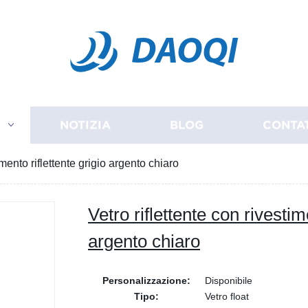
DAOQI
I
NOTIZIA
BLOG
CONTA
imento riflettente grigio argento chiaro
Vetro riflettente con rivestim
argento chiaro
Personalizzazione:
Disponibile
Tipo:
Vetro float