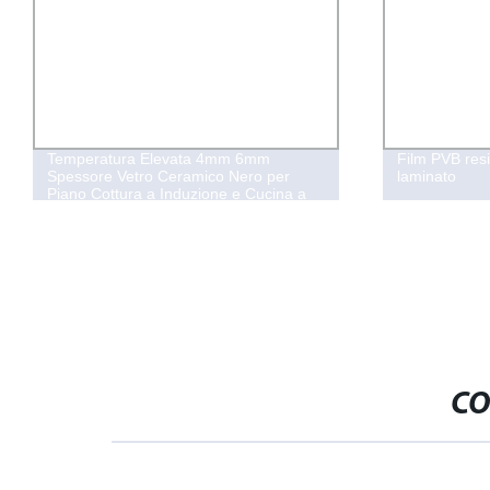
 Elevata 4mm 6mm
Film PVB resistente al calore per 
ro Ceramico Nero per
laminato
 a Induzione e Cucina a
CO