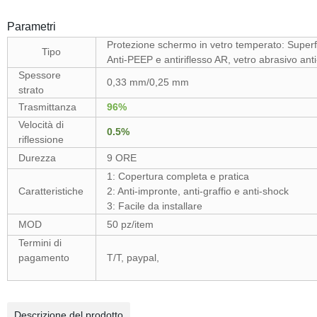
Parametri
Protezione schermo in vetro temperato: Superfici
Tipo
Anti-PEEP e antiriflesso AR, vetro abrasivo anti
Spessore
0,33 mm/0,25 mm
strato
Trasmittanza
96%
Velocità di
0.5%
riflessione
Durezza
9 ORE
1: Copertura completa e pratica
Caratteristiche
2: Anti-impronte, anti-graffio e anti-shock
3: Facile da installare
MOD
50 pz/item
Termini di
pagamento
T/T, paypal,
Descrizione del prodotto