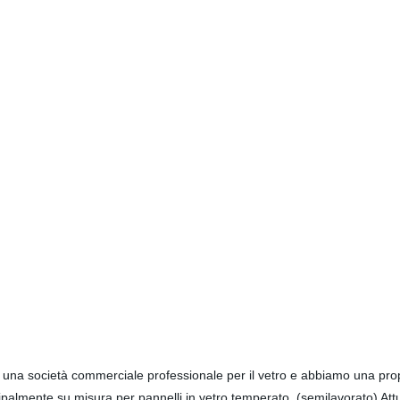
una società commerciale professionale per il vetro e abbiamo una propr
palmente su misura per pannelli in vetro temperato. (semilavorato) Attual