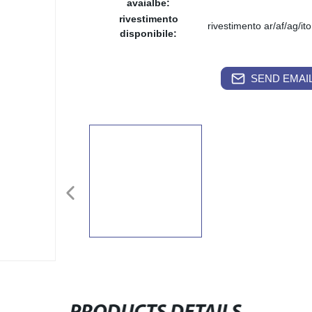
avaialbe:
rivestimento
rivestimento ar/af/ag/ito
disponibile:
SEND EMAIL