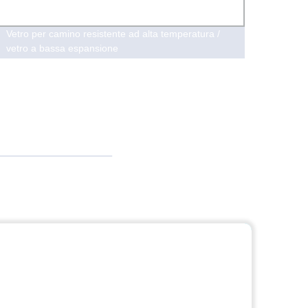
Vetro per camino resistente ad alta temperatura /
380ml 
vetro a bassa espansione
dispen
vetro 