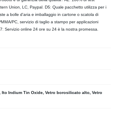
tern Union, LC, Paypal. D5: Quale pacchetto utilizza per i
te a bolle d'aria e imballaggio in cartone o scatola di
/PMMA/PC, servizio di taglio a stampo per applicazioni
? A7: Servizio online 24 ore su 24 è la nostra promessa.
,
Ito Indium Tin Oxide
,
Vetro borosilicato alto
,
Vetro