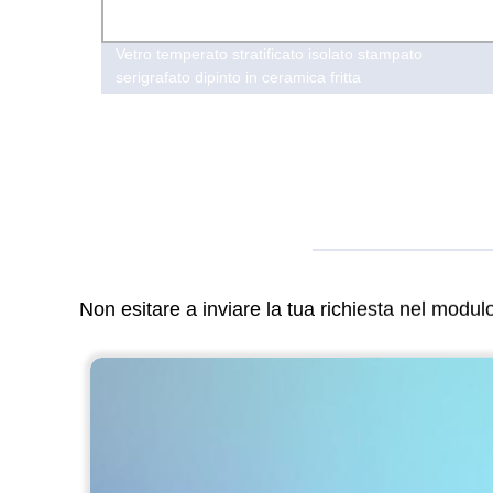
ura di
Vetro temperato stratificato isolato stampato
a
serigrafato dipinto in ceramica fritta
 altro
Non esitare a inviare la tua richiesta nel modu