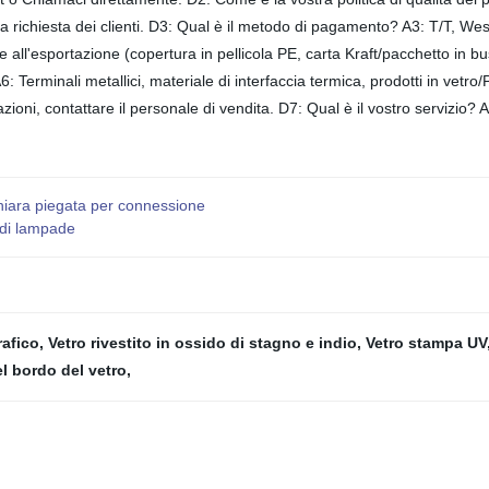
 richiesta dei clienti. D3: Qual è il metodo di pagamento? A3: T/T, Wes
 all'esportazione (copertura in pellicola PE, carta Kraft/pacchetto in bus
 Terminali metallici, materiale di interfaccia termica, prodotti in vetro
azioni, contattare il personale di vendita. D7: Qual è il vostro servizio
 chiara piegata per connessione
 di lampade
rafico
,
Vetro rivestito in ossido di stagno e indio
,
Vetro stampa UV
l bordo del vetro
,