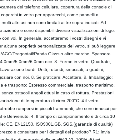
otocamera del telefono cellulare, copertura della console di
i coperchi in vetro per apparecchi, come pannelli a
lti altri usi non sono limitati ai tre sopra indicati. Ad
 aziende e sono disponibili diverse visualizzazioni di logo.
 con voi. In generale, accetteremo i vostri disegni e vi
r alcune proprietà personalizzate del vetro, si può leggere
rilla/AGC/Dragontail/Panda Glass o altre marche. Spessore
m/5.0mm/6.0mm ecc. 3. Forme in vetro: Quadrate,
Lavorazione bordi: Dritti, rotondi, smussati, a gradini;
ziare con noi. 8. Se praticare: Accettare. 9. Imballaggio:
ica e trasporto: Espresso commerciale, trasporto marittimo.
senza ostacoli angoli ottusi in caso di rottura. Prestazioni
 variazione di temperatura di circa 200°C. 4.il vetro
o potrebbe rompersi in piccoli frammenti, che sono innocui per
EM è Benvenuto. 4. Il tempo di campionamento è di circa 10
ionale: CE, EN12150, ISO9001,GB, SGS.(garanzia di qualità)
rezzo e consultare per i dettagli del prodotto? R1: Invia
odotti e di garanzia della qualità? A2: 100% di test