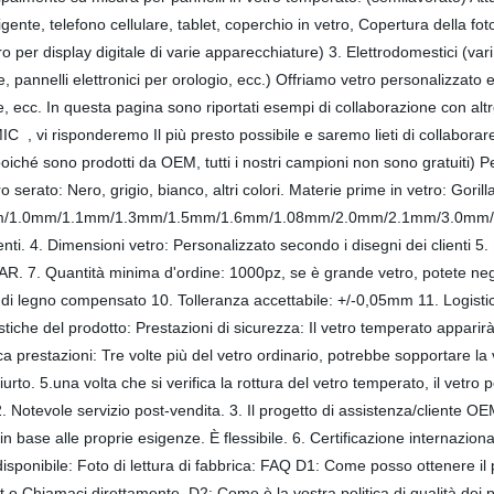
ligente, telefono cellulare, tablet, coperchio in vetro, Copertura della f
 per display digitale di varie apparecchiature) 3. Elettrodomestici (var
annelli elettronici per orologio, ecc.) Offriamo vetro personalizzato e mo
, ecc. In questa pagina sono riportati esempi di collaborazione con altre
C , vi risponderemo Il più presto possibile e saremo lieti di collaborare
iché sono prodotti da OEM, tutti i nostri campioni non sono gratuiti) Pe
 serato: Nero, grigio, bianco, altri colori. Materie prime in vetro: Go
/1.0mm/1.1mm/1.3mm/1.5mm/1.6mm/1.08mm/2.0mm/2.1mm/3.0mm/4.0m
enti. 4. Dimensioni vetro: Personalizzato secondo i disegni dei clienti 5. 
/AR. 7. Quantità minima d'ordine: 1000pz, se è grande vetro, potete nego
ssa di legno compensato 10. Tolleranza accettabile: +/-0,05mm 11. Logist
tiche del prodotto: Prestazioni di sicurezza: Il vetro temperato apparirà 
ica prestazioni: Tre volte più del vetro ordinario, potrebbe sopportare la
iurto. 5.una volta che si verifica la rottura del vetro temperato, il vetr
 Notevole servizio post-vendita. 3. Il progetto di assistenza/cliente O
in base alle proprie esigenze. È flessibile. 6. Certificazione internaz
isponibile: Foto di lettura di fabbrica: FAQ D1: Come posso ottenere il p
 Chiamaci direttamente. D2: Come è la vostra politica di qualità dei pr