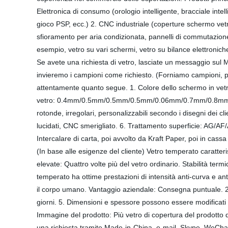
Elettronica di consumo (orologio intelligente, bracciale intel
gioco PSP, ecc.) 2. CNC industriale (coperture schermo vetro
sfioramento per aria condizionata, pannelli di commutazione, p
esempio, vetro su vari schermi, vetro su bilance elettroniche
Se avete una richiesta di vetro, lasciate un messaggio sul MI
invieremo i campioni come richiesto. (Forniamo campioni, po
attentamente quanto segue. 1. Colore dello schermo in vetro
vetro: 0.4mm/0.5mm/0.5mm/0.5mm/0.06mm/0.7mm/0.8mm
rotonde, irregolari, personalizzabili secondo i disegni dei cli
lucidati, CNC smerigliato. 6. Trattamento superficie: AG/AF
Intercalare di carta, poi avvolto da Kraft Paper, poi in ca
(In base alle esigenze del cliente) Vetro temperato caratteris
elevate: Quattro volte più del vetro ordinario. Stabilità term
temperato ha ottime prestazioni di intensità anti-curva e ant
il corpo umano. Vantaggio aziendale: Consegna puntuale. 2.
giorni. 5. Dimensioni e spessore possono essere modificati 
Immagine del prodotto: Più vetro di copertura del prodotto d
una richiesta tramite Made-in-China, e-mail, Skype, WeChat o