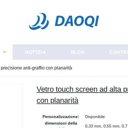
DAOQI
I
NOTIZIA
BLOG
CONTA
precisione anti-graffio con planarità
Vetro touch screen ad alta pr
con planarità
Personalizzazione:
Disponibile
dimensioni della
0,33 mm, 0,55 mm, 0,