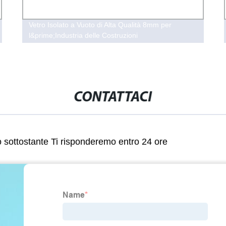
Vetro Isolato a Vuoto di Alta Qualità 8mm per
l&prime;Industria delle Costruzioni
CONTATTACI
lo sottostante Ti risponderemo entro 24 ore