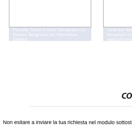
Pannello Touch in Vetro Temperato con
Lente per fot
Stampa Serigrafica per Interruttore
temperato ext
Elettrico
raggi UV di 
personalizza
CO
Non esitare a inviare la tua richiesta nel modulo sotto