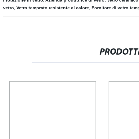
Protezione in vetro
,
Azienda produttrice di vetro
,
Vetro ceramico
vetro
,
Vetro temprato resistente al calore
,
Fornitore di vetro tem
PRODOTTI