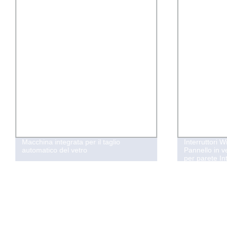
Macchina integrata per il taglio
Interruttori W
automatico del vetro
Pannello in v
per parete In
intelligente