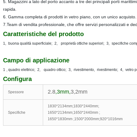
5. Magazzini a lato del porto accanto a tre dei principali porti mari
rapida.
6. Gamma completa di prodotti in vetro piano, con un unico acquisto.
7.Team di vendita professionale, che offre servizi personalizzati e ded
Caratteristiche del prodotto
1,
buona qualità superficiale;
2,
proprietà ottiche superiori;
3,
specifiche com
Campo di applicazione
1
, quadro elettrico;
2,
quadro ottico;
3,
rivestimento,
rivestimento;
4,
vetro p
Configura
2.8
,3mm,
3,2mm
Spessore
1830*2134mm;1830*2440mm;
Specifiche
1650*2134mm;1650*2440mm ;
1650*1830mm ;1500*2000mm;920*1016mm