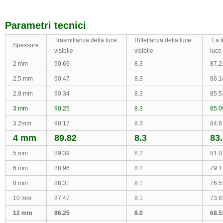
Parametri tecnici
Trasmittanza della luce
Riflettanza della luce
La t
Spessore
visibile
visibile
luce
2 mm
90.69
8.3
87.
2,5 mm
90.47
8.3
86.
2,8 mm
90.34
8.3
85.
3 mm
90.25
8.3
85.
3.2mm
90.17
8.3
84.
4 mm
89.82
8.3
83
5 mm
89.39
8.2
81.
6 mm
88.96
8.2
79.
8 mm
88.31
8.1
76.
10 mm
87.47
8.1
73.
12 mm
86.25
8.0
68.