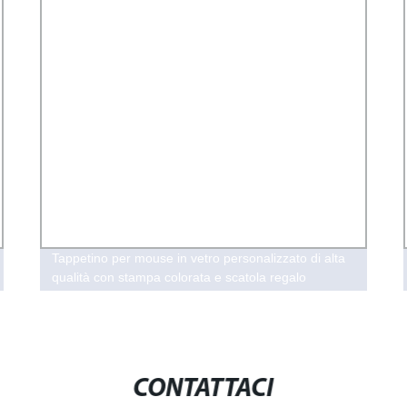
Tappetino per mouse in vetro personalizzato di alta
qualità con stampa colorata e scatola regalo
CONTATTACI