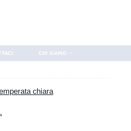
TTACI
CHI SIAMO
temperata chiara
ca