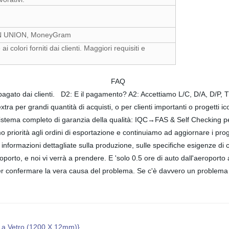
RN UNION, MoneyGram
 colori forniti dai clienti. Maggiori requisiti e
 siamo FAQ D1: Come circa cam
e pagato dai clienti. D2: E il pagamento? A2: Accettiamo L/C, D/A, D/
ra per grandi quantità di acquisti, o per clienti importanti o progetti 
n sistema completo di garanzia della qualità: IQC→FAS & Self Checkin
mo priorità agli ordini di esportazione e continuiamo ad aggiornare i 
 informazioni dettagliate sulla produzione, sulle specifiche esigenze d
rto, e noi vi verrà a prendere. E 'solo 0.5 ore di auto dall'aeroporto al 
r confermare la vera causa del problema. Se c'è davvero un problema di
o a Vetro (1200 X 12mm)}