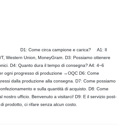
pione e carica? A1: Il
P, T/T, Western Union, MoneyGram. D3: Possiamo ottenere
iconici. D4: Quanto dura il tempo di consegna? A4: 4~6
g per ogni progresso di produzione →OQC D6: Come
progressi dalla produzione alla consegna. D7: Come possiamo
i confezionamento e sulla quantità di acquisto. D8: Come
nostro ufficio. Benvenuto a visitarci! D9: E il servizio post-
 prodotto, ci rifare senza alcun costo.