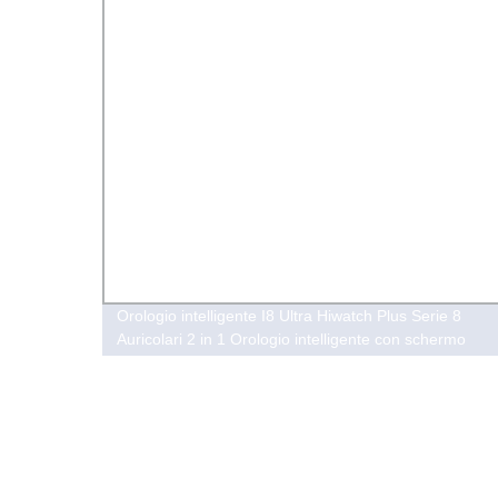
olo e
Orologio intelligente I8 Ultra Hiwatch Plus Serie 8
Auricolari 2 in 1 Orologio intelligente con schermo
grande e auricolari wireless