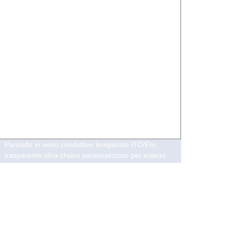
Pannello in vetro conduttivo temperato ITO/Fto
Vetro 
trasparente ultra chiaro personalizzato per esterni
scuol
per solare