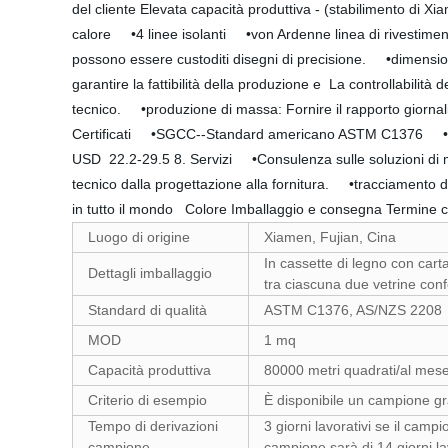
del cliente Elevata capacità produttiva - (stabilimento di X
calore •4 linee isolanti •von Ardenne linea di rivestimento
possono essere custoditi disegni di precisione. •dimension
garantire la fattibilità della produzione e La controllabilit
tecnico. •produzione di massa: Fornire il rapporto giornaliero
Certificati •SGCC--Standard americano ASTM C1376 •LI
USD 22.2-29.5 8. Servizi •Consulenza sulle soluzioni di 
tecnico dalla progettazione alla fornitura. •tracciamento 
in tutto il mondo Colore Imballaggio e 
Luogo di origine
Xiamen, Fujian, Cina
In cassette di legno con cart
Dettagli imballaggio
tra ciascuna due vetrine conf
Standard di qualità
ASTM C1376, AS/NZS 2208
MOD
1 mq
Capacità produttiva
80000 metri quadrati/al mes
Criterio di esempio
È disponibile un campione g
Tempo di derivazioni
3 giorni lavorativi se il camp
campione
campione sarà di 14 giorni lav