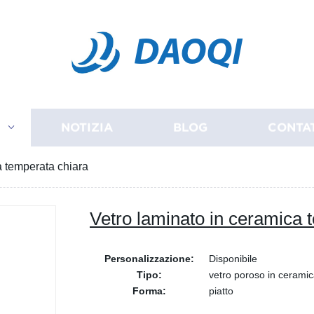
DAOQI
I
NOTIZIA
BLOG
CONTA
a temperata chiara
Vetro laminato in ceramica 
Personalizzazione:
Disponibile
Tipo:
vetro poroso in cerami
Forma:
piatto