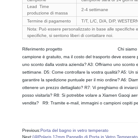
Lead Time
2-4 settimane
produzione di massa
Termine di pagamento
T/T, L/C, D/A, D/P, WESTE
Nota: Può essere personalizzato in base alle specifiche e ai
specifiche, si sentono liberi di contattare noi.
Riferimento progetto Chi
campione è gratuito, ma il costo del trasporto deve esser
uno sconto dalla vostra azienda? A3: Offriamo uno sconto ext
settimane. D5: Come controllare la vostra qualità? A5: U
garantire la spedizione puntuale per il mio ordine? A6: Dia
ottenere un prezzo dettagliato? R7: Vi preghiamo di inviarci
posso visitarla? R8: Si potrebbe volare a Xiamen Gaoqi aeropo
vendita? R9: Tramite e-mail, immagini o campioni ospiti pe
Previous:
Porta del bagno in vetro temperato
Next:
{@Polaris 12mm Pannello di Porta in Vetro Temperat