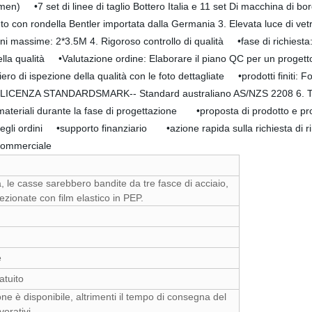
iamen) •7 set di linee di taglio Bottero Italia e 11 set Di macchina di
 con rondella Bentler importata dalla Germania 3. Elevata luce di vetro
i massime: 2*3.5M 4. Rigoroso controllo di qualità •fase di richiesta:
à della qualità •Valutazione ordine: Elaborare il piano QC per un proget
 di ispezione della qualità con le foto dettagliate •prodotti finiti: Forn
CENZA STANDARDSMARK-- Standard australiano AS/NZS 2208 6. Tempi
materiali durante la fase di progettazione •proposta di prodotto e p
degli ordini •supporto finanziario •azione rapida sulla richiesta di 
consegna Termine commerciale
a, le casse sarebbero bandite da tre fasce di acciaio,
ezionate con film elastico in PEP.
e
ratuito
ione è disponibile, altrimenti il tempo di consegna del
orativi.