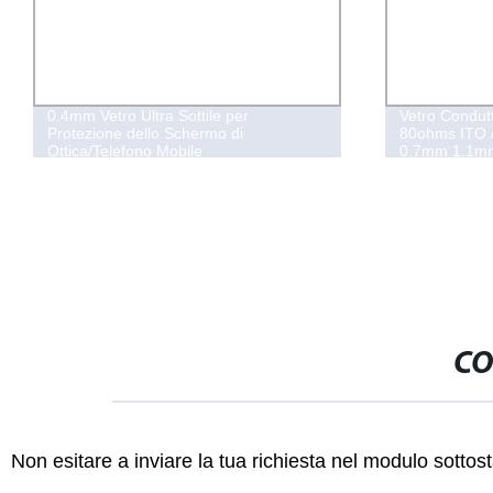
0.4mm Vetro Ultra Sottile per
Vetro Condutt
Protezione dello Schermo di
80ohms ITO 
Ottica/Telefono Mobile
0.7mm 1.1m
Riscaldament
per Microsco
CO
Non esitare a inviare la tua richiesta nel modulo sotto