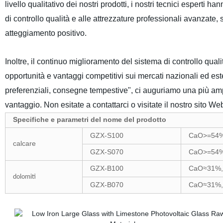
livello qualitativo dei nostri prodotti, i nostri tecnici esperti 
di controllo qualità e alle attrezzature professionali avanzate,
atteggiamento positivo.
Inoltre, il continuo miglioramento del sistema di controllo quali
opportunità e vantaggi competitivi sui mercati nazionali ed esteri
preferenziali, consegne tempestive", ci auguriamo una più ampi
vantaggio. Non esitate a contattarci o visitate il nostro sito Web
Specifiche e parametri del nome del prodotto
GZX-S100
CaO
>=
54
calcare
GZX-S070
CaO
>=
54
GZX-B100
CaO
≈
31
%
dolomiti
GZX-B070
CaO
≈
31
%