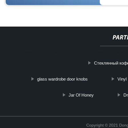
PART
http://www.cmer.site/api/getlink/8?url=https://www.daoqiglass
Стеклянный коф
illuminazione-sotterranea/
glass wardrobe door knobs
Vinyl
Jar Of Honey
Dr
Copyright © 2021 Dong