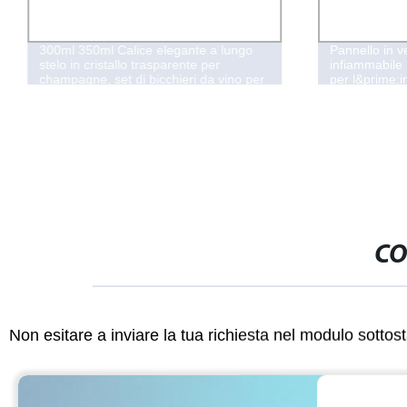
300ml 350ml Calice elegante a lungo
Pannello in v
stelo in cristallo trasparente per
infiammabile
champagne, set di bicchieri da vino per
per l&prime;i
bar
CO
Non esitare a inviare la tua richiesta nel modulo sotto