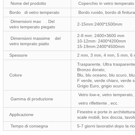
Nome del prodotto
Coperchio in vetro temperato p
Bordo di vetro temperato
Bordo ruvido, bordo di finitur
Dimensioni max . Del
2-15mm:2400*1500mm
vetro temperato piegato
2-8 mm: 2400×3600 mm
Dimensioni massime del
10-12mm: 2400*4200mm
vetro temprato piatto
15-19mm:2400*4500mm
Spessore
2 mm, 3 mm, 4 mm, 5 mm, 6 
Trasparente, Ultra trasparente
Bronzo dorato;
Colore
Blu, blu oceano, blu scuro, blu
F verde, verde chiaro, verde s
Grigio Euro, grigio scuro.
Vetro low-e, vetro temperato, 
Gamma di produzione
vetro riflettente , ecc.
Finestre e porte in architettura,
Applicazione
scale mobili, box doccia, tavol
Tempo di consegna
5-7 giorni lavorativi dopo la r